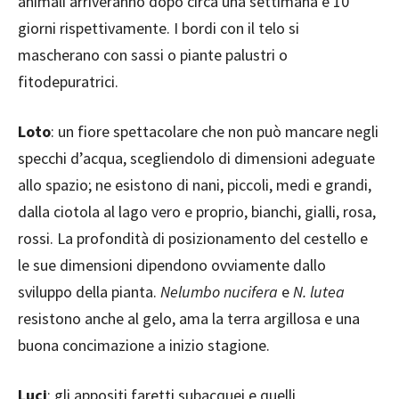
animali arriveranno dopo circa una settimana e 10
giorni rispettivamente. I bordi con il telo si
mascherano con sassi o piante palustri o
fitodepuratrici.
Loto
: un fiore spettacolare che non può mancare negli
specchi d’acqua, scegliendolo di dimensioni adeguate
allo spazio; ne esistono di nani, piccoli, medi e grandi,
dalla ciotola al lago vero e proprio, bianchi, gialli, rosa,
rossi. La profondità di posizionamento del cestello e
le sue dimensioni dipendono ovviamente dallo
sviluppo della pianta.
Nelumbo nucifera
e
N. lutea
resistono anche al gelo, ama la terra argillosa e una
buona concimazione a inizio stagione.
Luci
: gli appositi faretti subacquei e quelli