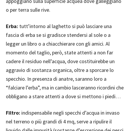
appoggiano sulla superficie acquea dove galleggiano
o per terra sulle rive.
Erba:
tutt’intorno al laghetto si può lasciare una
fascia di erba se si gradisce stendersi al sole o a
legger un libro o a chiacchierare con gli amici. Al
momento del taglio, però, state attenti a non far
cadere il residuo nell’acqua, dove costituirebbe un
aggravio di sostanza organica, oltre a sporcare lo
specchio. In presenza di anatre, saranno loro a
“falciare l’erba”, ma in cambio lasceranno ricordini che
obbligano a stare attenti a dove si mettono i piedi…
Filtro:
indispensabile negli specchi d’acqua in invaso
nel terreno o più grandi di 4 mq, serve a ripulire il
liquido dalle impurità (sostanze d’escrezione dei pesci,