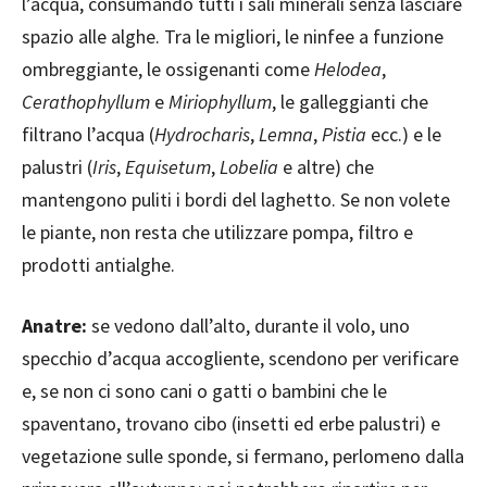
l’acqua, consumando tutti i sali minerali senza lasciare
spazio alle alghe. Tra le migliori, le ninfee a funzione
ombreggiante, le ossigenanti come
Helodea
,
Cerathophyllum
e
Miriophyllum
, le galleggianti che
filtrano l’acqua (
Hydrocharis
,
Lemna
,
Pistia
ecc.) e le
palustri (
Iris
,
Equisetum
,
Lobelia
e altre) che
mantengono puliti i bordi del laghetto. Se non volete
le piante, non resta che utilizzare pompa, filtro e
prodotti antialghe.
Anatre:
se vedono dall’alto, durante il volo, uno
specchio d’acqua accogliente, scendono per verificare
e, se non ci sono cani o gatti o bambini che le
spaventano, trovano cibo (insetti ed erbe palustri) e
vegetazione sulle sponde, si fermano, perlomeno dalla