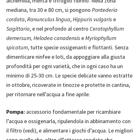
alchemilla, menta e trifoglio fibrino. Nella zona
mediana, tra 30 e 80 cm, si pongono
Pontederia
cordata
,
Ranunculus lingua
,
Hippuris vulgaris
e
Sagittaria
, e nel profondo al centro
Ceratophyllum
demersum,
Helodea canadensis
e
Myriophyllum
spicatum
, tutte specie ossigenanti e flottanti. Senza
dimenticare ninfee e loti, da appoggiare alla giusta
profondità per ogni varietà, che in ogni caso ha un
minimo di 25-30 cm. Le specie delicate vanno estratte
in ottobre, ricoverate in tinozze e protette in cantina,
per ritornare nell’acqua a fine aprile.
Pompa:
accessorio fondamentale per ricambiare
l’acqua e ossigenarla, ripulendola in abbinamento con
il filtro (vedi), e alimentare i giochi d’acqua. Le migliori
sono quelle che, oltre all’attacco snodato che