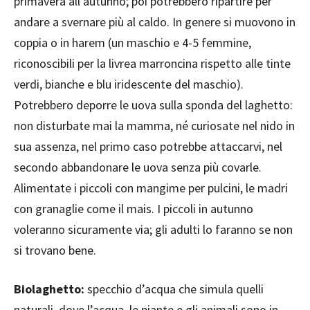
primavera all’autunno; poi potrebbero ripartire per
andare a svernare più al caldo. In genere si muovono in
coppia o in harem (un maschio e 4-5 femmine,
riconoscibili per la livrea marroncina rispetto alle tinte
verdi, bianche e blu iridescente del maschio).
Potrebbero deporre le uova sulla sponda del laghetto:
non disturbate mai la mamma, né curiosate nel nido in
sua assenza, nel primo caso potrebbe attaccarvi, nel
secondo abbandonare le uova senza più covarle.
Alimentate i piccoli con mangime per pulcini, le madri
con granaglie come il mais. I piccoli in autunno
voleranno sicuramente via; gli adulti lo faranno se non
si trovano bene.
Biolaghetto:
specchio d’acqua che simula quelli
naturali, dove l’acqua, le piante e gli animali sono in