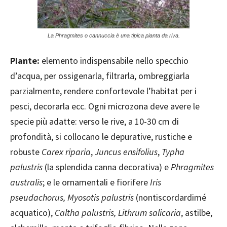
La Phragmites o cannuccia è una tipica pianta da riva.
Piante:
elemento indispensabile nello specchio
d’acqua, per ossigenarla, filtrarla, ombreggiarla
parzialmente, rendere confortevole l’habitat per i
pesci, decorarla ecc. Ogni microzona deve avere le
specie più adatte: verso le rive, a 10-30 cm di
profondità, si collocano le depurative, rustiche e
robuste
Carex riparia
,
Juncus ensifolius
,
Typha
palustris
(la splendida canna decorativa) e
Phragmites
australis
; e le ornamentali e fiorifere
Iris
pseudachorus, Myosotis palustris
(nontiscordardimé
acquatico),
Caltha palustris, Lithrum salicaria
, astilbe,