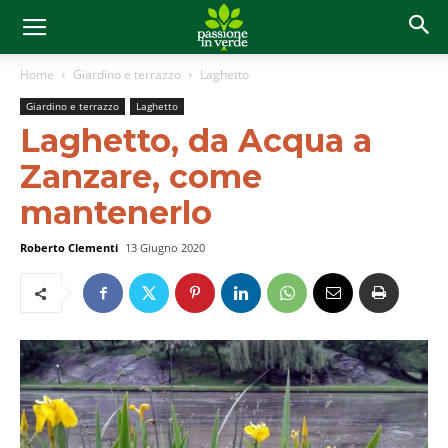
Home
Giardino e terrazzo
Laghetto
Giardino e terrazzo
Laghetto
Laghetto, da Acqua a
Zanzare, come
mantenerlo
Roberto Clementi
13 Giugno 2020