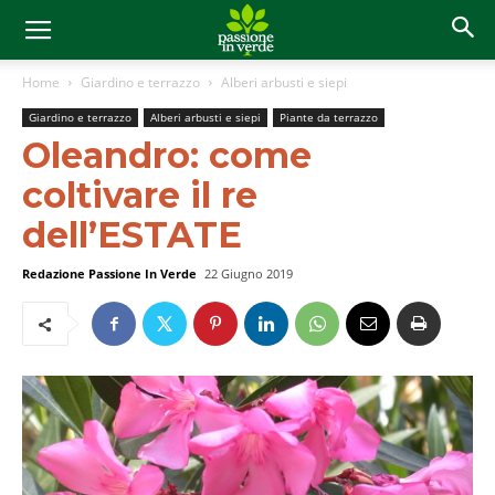
Home
Giardino e terrazzo
Alberi arbusti e siepi
Giardino e terrazzo
Alberi arbusti e siepi
Piante da terrazzo
Oleandro: come
coltivare il re
dell’ESTATE
Redazione Passione In Verde
22 Giugno 2019