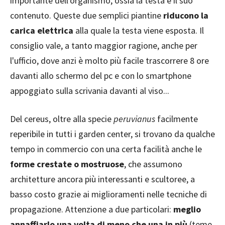
importante dell'organismo, ossia la testa e il suo
contenuto. Queste due semplici piantine
riducono la
carica elettrica
alla quale la testa viene esposta. Il
consiglio vale, a tanto maggior ragione, anche per
l'ufficio, dove anzi è molto più facile trascorrere 8 ore
davanti allo schermo del pc e con lo smartphone
appoggiato sulla scrivania davanti al viso...
Del cereus, oltre alla specie
peruvianus
facilmente
reperibile in tutti i garden center, si trovano da qualche
tempo in commercio con una certa facilità anche le
forme crestate o mostruose
, che assumono
architetture ancora più interessanti e scultoree, a
basso costo grazie ai miglioramenti nelle tecniche di
propagazione. Attenzione a due particolari:
meglio
annaffiarlo una volta di meno che una in più
(teme