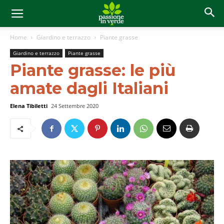
Home
Giardino e terrazzo
Piante grasse
Giardino e terrazzo
Piante grasse
Piante grasse: le più
amate dagli Italiani
Elena Tibiletti
24 Settembre 2020