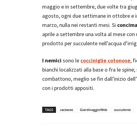
maggio e in settembre, due volte tra giu
agosto, ogni due settimane in ottobre e i
marzo, nulla nei restanti mesi. Si
concim
aprile a settembre una volta al mese con 
prodotto per succulente nell’acqua d’irri
I nemici
sono le
cocciniglie cotonose
, f
bianchi localizzati alla base o fra le spine; 
combattono, meglio se fin dall’inizio dell
con i prodotti appositi.
TAGS
cactacee
GiardinaggioWeb
succulente