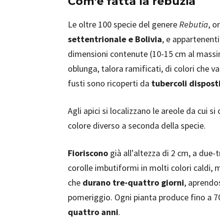
Com’è fatta la rebuzia
Le oltre 100 specie del genere
Rebutia
, o
settentrionale e Bolivia
, e appartenenti
dimensioni contenute (10-15 cm al massi
oblunga, talora ramificati, di colori che v
fusti sono ricoperti da
tubercoli disposti
Agli apici si localizzano le areole da cui si
colore diverso a seconda della specie.
Fioriscono
già all'altezza di 2 cm, a due-
corolle imbutiformi in molti colori caldi, 
che
durano tre-quattro giorni
, aprendos
pomeriggio. Ogni pianta produce fino a 70
quattro anni
.