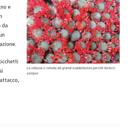
gno e
n
a
da
un
gazione.
iocchetti
La rebuzia o rebutia dà grandi soddisfazioni perché fiorisce
si
sempre.
’attacco,