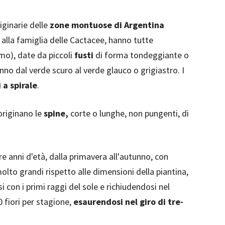
riginarie delle
zone montuose di Argentina
 alla famiglia delle Cactacee, hanno tutte
mo), date da piccoli
fusti
di forma tondeggiante o
anno dal verde scuro al verde glauco o grigiastro. I
 a spirale
.
 originano le
spine,
corte o lunghe, non pungenti, di
tre anni d'età, dalla primavera all'autunno, con
molto grandi rispetto alle dimensioni della piantina,
i con i primi raggi del sole e richiudendosi nel
 fiori per stagione,
esaurendosi nel giro di tre-