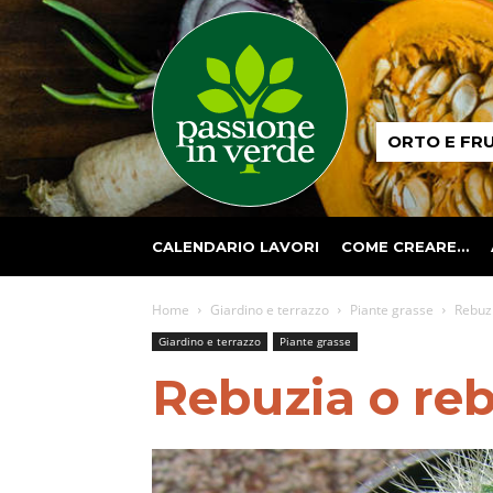
Passione
ORTO E FR
in
verde
CALENDARIO LAVORI
COME CREARE…
Home
Giardino e terrazzo
Piante grasse
Rebuzi
Giardino e terrazzo
Piante grasse
Rebuzia o reb