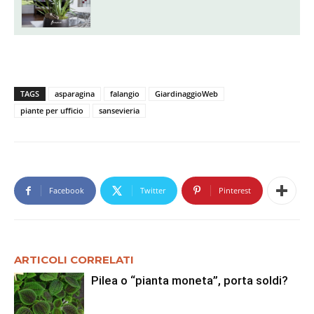
TAGS
asparagina
falangio
GiardinaggioWeb
piante per ufficio
sansevieria
Facebook
Twitter
Pinterest
ARTICOLI CORRELATI
Pilea o “pianta moneta”, porta soldi?