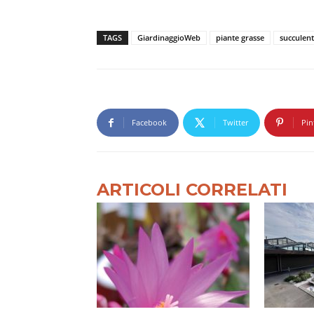
TAGS
GiardinaggioWeb
piante grasse
succulen
Facebook
Twitter
Pin
ARTICOLI CORRELATI