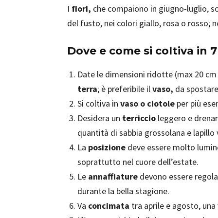
I
fiori,
che compaiono in giugno-luglio, son
del fusto, nei colori giallo, rosa o rosso; n
Dove e come si coltiva in 
Date le dimensioni ridotte (max 20 cm
terra
; è preferibile il
vaso,
da spostare
Si coltiva in
vaso o ciotole
per più esem
Desidera un
terriccio
leggero e drenan
quantità di sabbia grossolana e lapillo 
La
posizione
deve essere molto luminos
soprattutto nel cuore dell’estate.
Le
annaffiature
devono essere regolari
durante la bella stagione.
Va
concimata
tra aprile e agosto, una