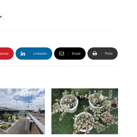
te
terest
Linkedin
Email
Print