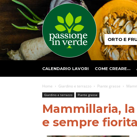
Passione
ORTO E FR
in
verde
CALENDARIO LAVORI
COME CREARE…
Home
Giardino e terrazzo
Piante grasse
Mammil
Giardino e terrazzo
Piante grasse
Mammillaria, la
e sempre fiorit