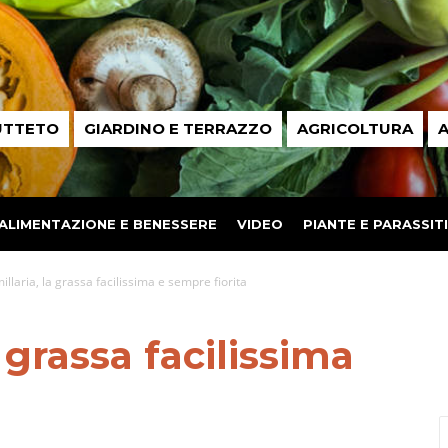
UTTETO
GIARDINO E TERRAZZO
AGRICOLTURA
A
ALIMENTAZIONE E BENESSERE
VIDEO
PIANTE E PARASSITI
laria, la grassa facilissima e sempre fiorita
 grassa facilissima
a