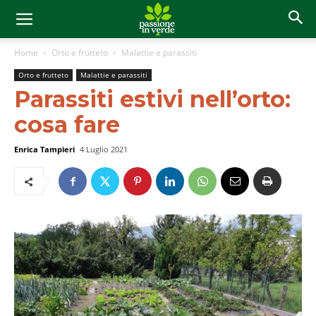
Home
Orto e frutteto
Malattie e parassiti
Orto e frutteto
Malattie e parassiti
Parassiti estivi nell’orto:
cosa fare
Enrica Tampieri
4 Luglio 2021