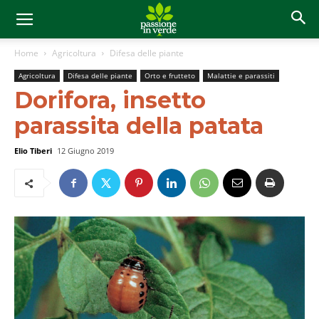
Home
Agricoltura
Difesa delle piante
Agricoltura
Difesa delle piante
Orto e frutteto
Malattie e parassiti
Dorifora, insetto
parassita della patata
Elio Tiberi
12 Giugno 2019