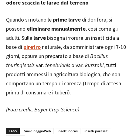
odore scaccia le larve dal terreno
.
Quando si notano le
prime larve
di dorifora, si
possono
eliminare manualmente
, così come gli
adulti. Sulle
larve
bisogna irrorare un insetticida a
base di
piretro
naturale, da somministrare ogni 7-10
giorni, oppure un preparato a base di
Bacillus
thuringiensis
var
. tenebrionis
o var
. kurstaki
, tutti
prodotti ammessi in agricoltura biologica, che non
comportano un tempo di carenza (tempo di attesa
prima di consumare i tuberi).
(Foto credit: Bayer Crop Science)
TAGS
GiardinaggioWeb
insetti nocivi
insetti parassiti