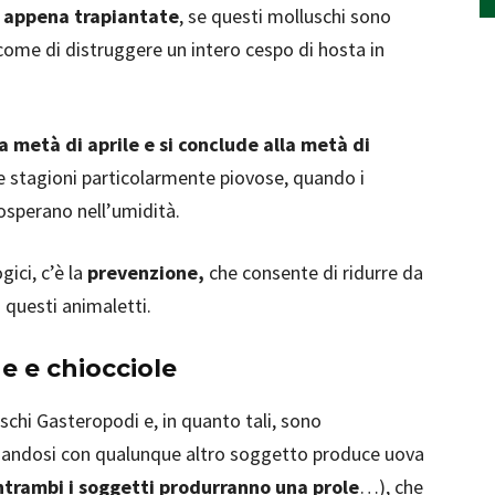
a appena trapiantate
, se questi molluschi sono
 come di distruggere un intero cespo di hosta in
la metà di aprile e si conclude alla metà di
le stagioni particolarmente piovose, quando i
rosperano nell’umidità.
gici, c’è la
prevenzione,
che consente di ridurre da
i questi animaletti.
he e chiocciole
chi Gasteropodi e, in quanto tali, sono
iandosi con qualunque altro soggetto produce uova
trambi i soggetti produrranno una prole
…), che