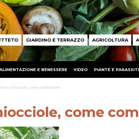
UTTETO
GIARDINO E TERRAZZO
AGRICOLTURA
A
ALIMENTAZIONE E BENESSERE
VIDEO
PIANTE E PARASSITI
he e chiocciole, come combatterle
iocciole, come com