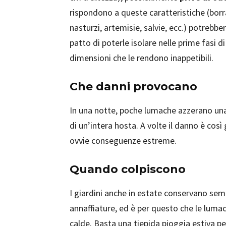
rispondono a queste caratteristiche (borrag
nasturzi, artemisie, salvie, ecc.) potrebb
patto di poterle isolare nelle prime fasi 
dimensioni che le rendono inappetibili.
Che danni provocano
In una notte, poche lumache azzerano una d
di un’intera hosta. A volte il danno è cos
ovvie conseguenze estreme.
Quando colpiscono
I giardini anche in estate conservano se
annaffiature, ed è per questo che le lumac
calde. Basta una tiepida pioggia estiva p