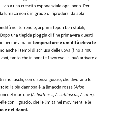
il via a una crescita esponenziale ogni anno. Per
ola lumaca non è in grado di riprodursi da sola!
dità nel terreno e, ai primi tepori ben stabili,
 Dopo una tiepida pioggia di fine primavera questi
prio perché amano
temperature e umidità elevate
:
o anche i tempi di schiusa delle uova (fino a 400
vani, tanto che in annate favorevoli si può arrivare a
i i molluschi, con o senza guscio, che divorano le
uscio
: la più dannosa è la limaccia rossa (
Arion
toni del marrone (
A. hortensis, A. subfuscus, A. ater
).
elle con il guscio, che le limita nei movimenti e le
bo e nei danni.