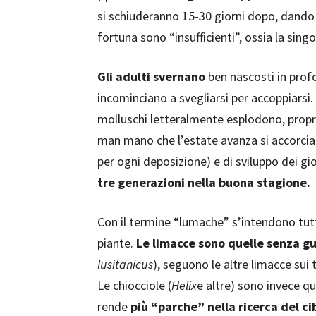
si schiuderanno 15-30 giorni dopo, dando 
fortuna sono “insufficienti”, ossia la sing
Gli adulti svernano
ben nascosti in profon
incominciano a svegliarsi per accoppiarsi.
molluschi letteralmente esplodono, pro
man mano che l’estate avanza si accorcian
per ogni deposizione) e di sviluppo dei gio
tre generazioni nella buona stagione.
Con il termine “lumache” s’intendono tutt
piante.
Le limacce sono quelle senza g
lusitanicus
), seguono le altre limacce sui 
Le chiocciole (
Helix
e altre) sono invece qu
rende
più “parche” nella ricerca del ci