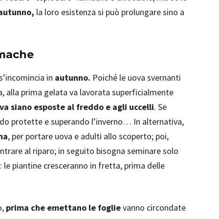
autunno,
la loro esistenza si può prolungare sino a
umache
 s’incomincia in
autunno.
Poiché le uova svernanti
, alla prima gelata va lavorata superficialmente
va siano esposte al freddo e agli uccelli
. Se
nendo protette e superando l’inverno… In alternativa,
ina
, per portare uova e adulti allo scoperto; poi,
trare al riparo; in seguito bisogna seminare solo
 le piantine cresceranno in fretta, prima delle
o,
prima che emettano le foglie
vanno circondate