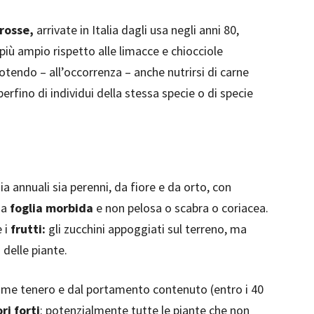
rosse,
arrivate in Italia dagli usa negli anni 80,
iù ampio rispetto alle limacce e chiocciole
tendo – all’occorrenza – anche nutrirsi di carne
 perfino di individui della stessa specie o di specie
ia annuali sia perenni, da fiore e da orto, con
 a
foglia morbida
e non pelosa o scabra o coriacea.
e i
frutti:
gli zucchini appoggiati sul terreno, ma
 delle piante.
liame tenero e dal portamento contenuto (entro i 40
ri forti
: potenzialmente tutte le piante che non