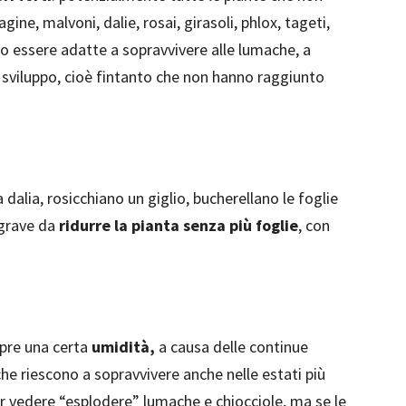
ine, malvoni, dalie, rosai, girasoli, phlox, tageti,
ero essere adatte a sopravvivere alle lumache, a
di sviluppo, cioè fintanto che non hanno raggiunto
alia, rosicchiano un giglio, bucherellano le foglie
ì grave da
ridurre la pianta senza più foglie
, con
mpre una certa
umidità,
a causa delle continue
he riescono a sopravvivere anche nelle estati più
er vedere “esplodere” lumache e chiocciole, ma se le