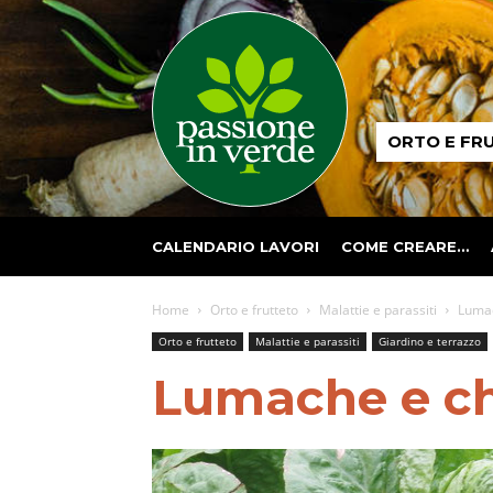
Passione
ORTO E FR
in
verde
CALENDARIO LAVORI
COME CREARE…
Home
Orto e frutteto
Malattie e parassiti
Lumac
Orto e frutteto
Malattie e parassiti
Giardino e terrazzo
Lumache e ch