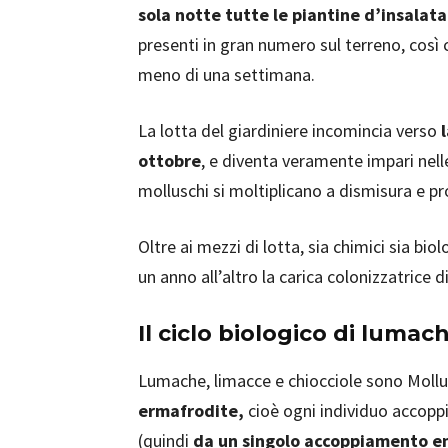
sola notte tutte le piantine d’insalat
presenti in gran numero sul terreno, così
meno di una settimana.
La lotta del giardiniere incomincia verso
ottobre
, e diventa veramente impari nel
molluschi si moltiplicano a dismisura e p
Oltre ai mezzi di lotta, sia chimici sia biolo
un anno all’altro la carica colonizzatrice d
Il ciclo biologico di lumac
Lumache, limacce e chiocciole sono Mollus
ermafrodite,
cioè ogni individuo accopp
(quindi
da un singolo accoppiamento en