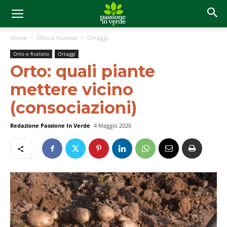
Home
Orto e frutteto
Ortaggi
Orto e frutteto
Ortaggi
Orto: quali piante
mettere vicino
(consociazioni)
Redazione Passione In Verde
4 Maggio 2020