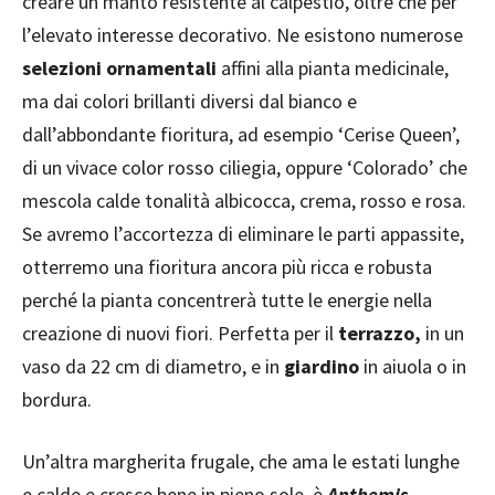
creare un manto resistente al calpestio, oltre che per
l’elevato interesse decorativo. Ne esistono numerose
selezioni ornamentali
affini alla pianta medicinale,
ma dai colori brillanti diversi dal bianco e
dall’abbondante fioritura, ad esempio ‘Cerise Queen’,
di un vivace color rosso ciliegia, oppure ‘Colorado’ che
mescola calde tonalità albicocca, crema, rosso e rosa.
Se avremo l’accortezza di eliminare le parti appassite,
otterremo una fioritura ancora più ricca e robusta
perché la pianta concentrerà tutte le energie nella
creazione di nuovi fiori. Perfetta per il
terrazzo,
in un
vaso da 22 cm di diametro, e in
giardino
in aiuola o in
bordura.
Un’altra margherita frugale, che ama le estati lunghe
e calde e cresce bene in pieno sole, è
Anthemis