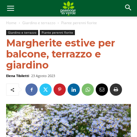
Home
Giardino e terrazzo
Piante perenni fiorite
Giardino e terrazzo
Piante perenni fiorite
Margherite estive per
balcone, terrazzo e
giardino
Elena Tibiletti
23 Agosto 2023