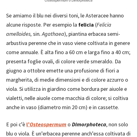
Osteospermum o Dimorphoteca
Se amiamo il blu nei diversi toni, le Asteracee hanno
alcune risposte. Per esempio la
felicia
(
Felicia
amelloides,
sin
. Agathaea
), piantina erbacea semi-
arbustiva perenne che in vaso viene coltivata in genere
come annuale. È alta fino a 60 cm e larga fino a 40 cm;
presenta foglie ovali, di colore verde smeraldo. Da
giugno a ottobre emette una profusione di fiori a
margherita, di medie dimensioni e di colore azzurro o
viola. Si utilizza in giardino come bordura per aiuole e
vialetti, nelle aiuole come macchia di colore; si coltiva
anche in vaso (diametro min 20 cm) e in cassette.
E poi c’è
l’
Osteospermum
o
Dimorphoteca
, non solo
blu o viola. È un’erbacea perenne anch’essa coltivata di