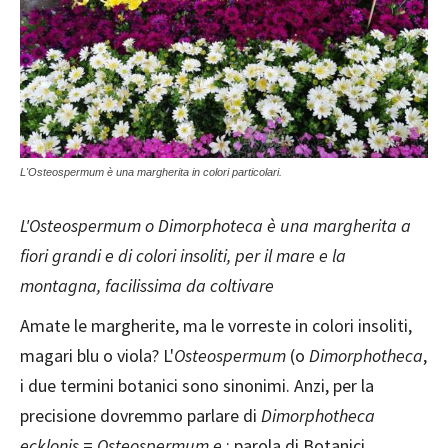
L'Osteospermum è una margherita in colori particolari.
L'Osteospermum o Dimorphoteca è una margherita a
fiori grandi e di colori insoliti, per il mare e la
montagna, facilissima da coltivare
Amate le margherite, ma le vorreste in colori insoliti,
magari blu o viola? L'
Osteospermum
(o
Dimorphotheca
,
i due termini botanici sono sinonimi. Anzi, per la
precisione dovremmo parlare di
Dimorphotheca
ecklonis
=
Osteospermum e.
; parola di Botanici