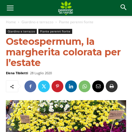
Home
Giardino e terrazzo
Piante perenni fiorite
Giardino e terrazzo
Piante perenni fiorite
Osteospermum, la
margherita colorata per
l’estate
Elena Tibiletti
28 Luglio 2020