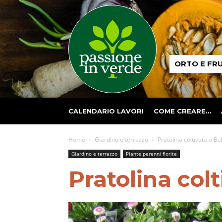
Passione
ORTO E FR
in
verde
CALENDARIO LAVORI
COME CREARE…
Home
Giardino e terrazzo
Pratolina coltivata o B
Giardino e terrazzo
Piante perenni fiorite
Pratolina col