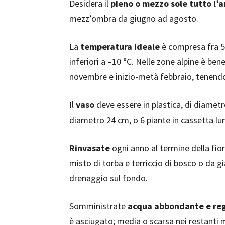
Desidera il
pieno o mezzo sole tutto l’
mezz’ombra da giugno ad agosto.
La
temperatura ideale
è compresa fra 5 
inferiori a –10 °C. Nelle zone alpine è bene 
novembre e inizio-metà febbraio, tenendo d
Il
vaso
deve essere in plastica, di diametr
diametro 24 cm, o 6 piante in cassetta lu
Rinvasate
ogni anno al termine della fior
misto di torba e terriccio di bosco o da g
drenaggio sul fondo.
Somministrate
acqua abbondante e reg
è asciugato; media o scarsa nei restanti 