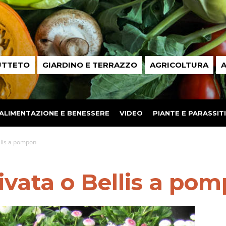
UTTETO
GIARDINO E TERRAZZO
AGRICOLTURA
A
ALIMENTAZIONE E BENESSERE
VIDEO
PIANTE E PARASSITI
ellis a pompon
tivata o Bellis a po