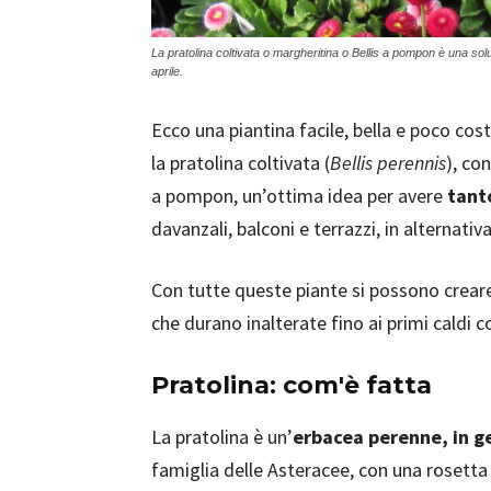
La pratolina coltivata o margheritina o Bellis a pompon è una sol
aprile.
Ecco una piantina facile, bella e poco cos
la pratolina coltivata (
Bellis perennis
), co
a pompon, un’ottima idea per avere
tanto
davanzali, balconi e terrazzi, in alternativa
Con tutte queste piante si possono crear
che durano inalterate fino ai primi caldi 
Pratolina: com'è fatta
La pratolina è un’
erbacea perenne, in g
famiglia delle Asteracee, con una rosetta di