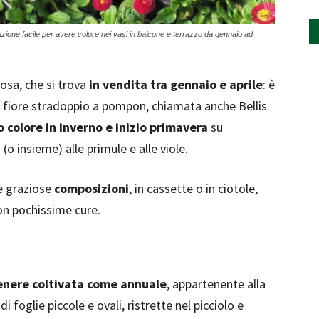
uzione facile per avere colore nei vasi in balcone e terrazzo da gennaio ad
tosa, che si trova
in vendita tra gennaio e aprile
: è
n fiore stradoppio a pompon, chiamata anche Bellis
 colore in inverno e inizio primavera
su
 (o insieme) alle primule e alle viole.
e graziose
composizioni
, in cassette o in ciotole,
con pochissime cure.
enere coltivata come annuale
, appartenente alla
 foglie piccole e ovali, ristrette nel picciolo e