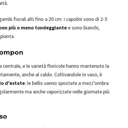
età.
bi fiorali alti fino a 20 cm: i capolini sono di 2-5
pon più o meno tondeggiante
e sono bianchi,
 pianta.
 pompon
a centrale, e le varietà floricole hanno mantenuto la
etamente, anche al caldo. Coltivandole in vaso, è
ldo d’estate
: le bellis vanno spostate a mezz’ombra
egolarmente ma anche vaporizzate nelle giornate più
aso