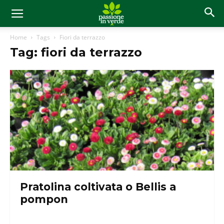
Home
Tags
Fiori da terrazzo
Tag: fiori da terrazzo
Pratolina coltivata o Bellis a
pompon