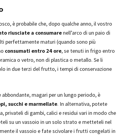
o
 bosco, è probabile che, dopo qualche anno, il vostro
nto riusciate a consumare
nell’arco di un paio di
ccolti perfettamente maturi (quando sono più
no
consumati entro 24 ore
, se tenuti in frigo entro
eramica o vetro, non di plastica o metallo. Se li
o in due terzi del frutto, i tempi di conservazione
te abbondante, magari per un lungo periodo, è
ppi, succhi e marmellate
. In alternativa, potete
, privateli di gambi, calici e residui vari in modo che
eli su un vassoio in un solo strato e metteteli nel
nte il vassoio e fate scivolare i frutti congelati in