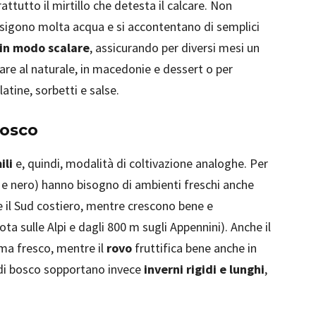
rattutto il mirtillo che detesta il calcare. Non
esigono molta acqua e si accontentano di semplici
in modo scalare
, assicurando per diversi mesi un
are al naturale, in macedonie e dessert o per
atine, sorbetti e salse.
bosco
ili
e, quindi, modalità di coltivazione analoghe. Per
 e nero) hanno bisogno di ambienti freschi anche
 e il Sud costiero, mentre crescono bene e
ta sulle Alpi e dagli 800 m sugli Appennini). Anche il
ma fresco, mentre il
rovo
fruttifica bene anche in
i di bosco sopportano invece
inverni rigidi e lunghi
,