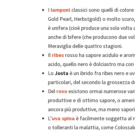
I
lamponi
classici sono quelli di colore
Gold Pearl, Herbstgold) o molto scuro, 
è unifera (cioè produce una sola volta a
anche di bifere (che producono due vol
Meraviglia delle quattro stagioni.
Il
ribes
rosso ha sapore acidulo e aroma
acido, quello nero è dolciastro ma con
Lo
Josta
è un ibrido fra ribes nero e u
particolari, del secondo la grossezza d
Del
rovo
esistono ormai numerose varie
produttive e di ottimo sapore, o amer
ancora più produttive, ma meno sapori
L’
uva spina
è facilmente soggetta al ma
o tolleranti la malattia, come Colossal