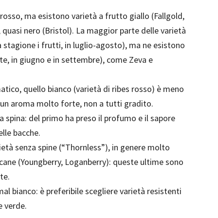
 rosso, ma esistono varietà a frutto giallo (Fallgold,
quasi nero (Bristol). La maggior parte delle varietà
 stagione i frutti, in luglio-agosto), ma ne esistono
te, in giugno e in settembre), come Zeva e
tico, quello bianco (varietà di ribes rosso) è meno
 un aroma molto forte, non a tutti gradito.
va spina: del primo ha preso il profumo e il sapore
elle bacche.
tà senza spine (“Thornless”), in genere molto
icane (Youngberry, Loganberry): queste ultime sono
te.
l bianco: è preferibile scegliere varietà resistenti
e verde.