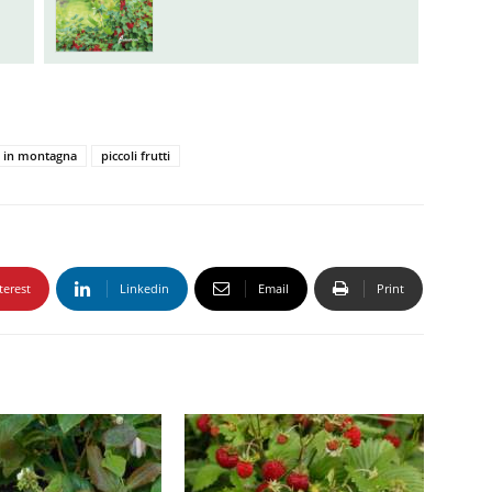
o in montagna
piccoli frutti
terest
Linkedin
Email
Print