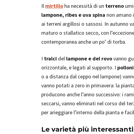
Il
mirtillo
ha necessità di un
terreno
umid
lampone, ribes e uva spina
non amano i s
ai terreni argillosi o sassosi. In autunno 
maturo o stallatico secco, con l’eccezione
contemporanea anche un po’ di torba.
I
tralci
del
lampone e del rovo
vanno guid
orizzontale, e legati al supporto. I
polloni
o a distanza dal ceppo nel lampone) vanno 
vanno potati a zero in primavera: la pianta 
producono anche l’anno successivo: i ra
seccarsi, vanno eliminati nel corso del ter
per arieggiare l’interno della pianta e facil
Le varietà più interessanti