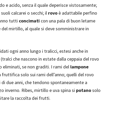
o e acido, senza il quale deperisce vistosamente;
uoli calcarei o secchi; il
rovo
è adattabile perfino
vanno tutti
concimati
con una pala di buon letame
 del mirtillo, al quale si deve somministrare in
ati ogni anno lungo i tralicci, estesi anche in
(tralci che nascono in estate dalla ceppaia del rovo
eliminati, se non graditi. I rami del
lampone
fruttifica solo sui rami dell’anno; quelli del rovo
mi di due anni, che tendono spontaneamente a
zo inverno. Ribes, mirtillo e uva spina si
potano
solo
itare la raccolta dei frutti.