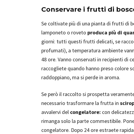
Conservare i frutti di bosc
Se coltivate più di una pianta di frutti di
lamponeto o roveto
produca più di qua
giorni: tutti questi frutti delicati, se ra
profumati), a temperatura ambiente van
48 ore. Vanno conservati in recipienti di c
raccogliete quando hanno preso colore sol
raddoppiano, ma si perde in aroma.
Se però il raccolto si prospetta veramen
necessario trasformare la frutta in
sciro
avvalervi del
congelatore:
con delicatezza
rimanga solo la parte commestibile. Ponet
congelatore. Dopo 24 ore estraete rapidame