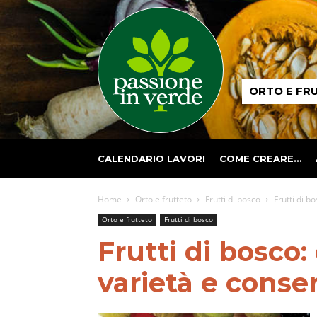
Passione
ORTO E FR
in
verde
CALENDARIO LAVORI
COME CREARE…
Home
Orto e frutteto
Frutti di bosco
Frutti di b
Orto e frutteto
Frutti di bosco
Frutti di bosco:
varietà e conse