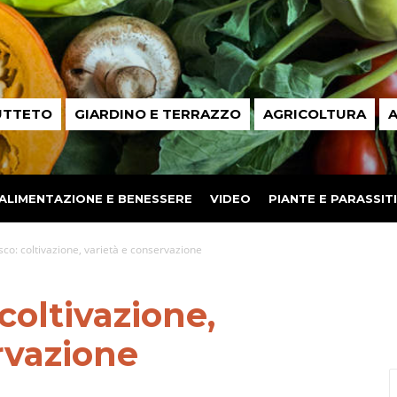
UTTETO
GIARDINO E TERRAZZO
AGRICOLTURA
A
ALIMENTAZIONE E BENESSERE
VIDEO
PIANTE E PARASSITI
osco: coltivazione, varietà e conservazione
 coltivazione,
rvazione