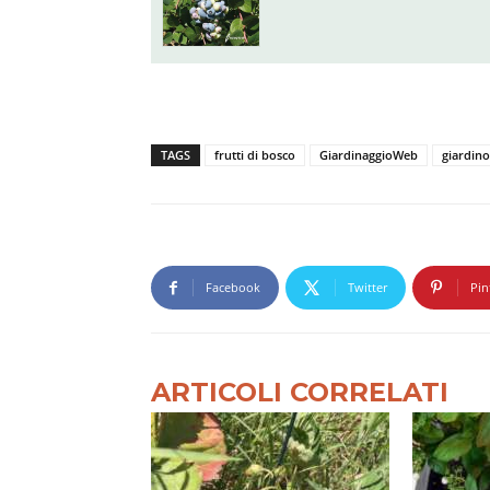
TAGS
frutti di bosco
GiardinaggioWeb
giardin
Facebook
Twitter
Pin
ARTICOLI CORRELATI