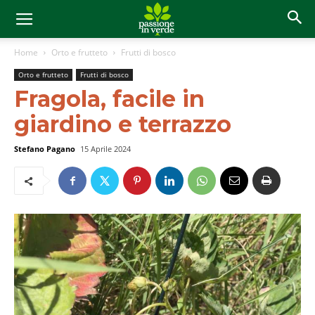
Home
Orto e frutteto
Frutti di bosco
Orto e frutteto
Frutti di bosco
Fragola, facile in
giardino e terrazzo
Stefano Pagano
15 Aprile 2024