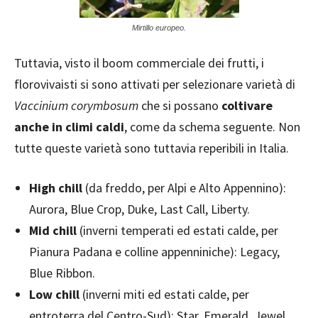
Mirtillo europeo.
Tuttavia, visto il boom commerciale dei frutti, i
florovivaisti si sono attivati per selezionare varietà di
Vaccinium corymbosum
che si possano
coltivare
anche in climi caldi
, come da schema seguente. Non
tutte queste varietà sono tuttavia reperibili in Italia.
High chill
(da freddo, per Alpi e Alto Appennino):
Aurora, Blue Crop, Duke, Last Call, Liberty.
Mid chill
(inverni temperati ed estati calde, per
Pianura Padana e colline appenniniche): Legacy,
Blue Ribbon.
Low chill
(inverni miti ed estati calde, per
entroterra del Centro-Sud): Star, Emerald. Jewel,