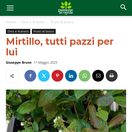
Home
Orto e frutteto
Frutti di bosco
Orto e frutteto
Frutti di bosco
Mirtillo, tutti pazzi per
lui
Giuseppe Bruno
17 Maggio 2023