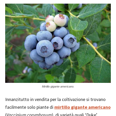
Mirtillo gigante americano.
Innanzitutto in vendita per la coltivazione si trovano
facilmente solo piante di
mirtillo gigante americano
(
Vaccinium corymbosum
), di varietà quali ‘Duke’,