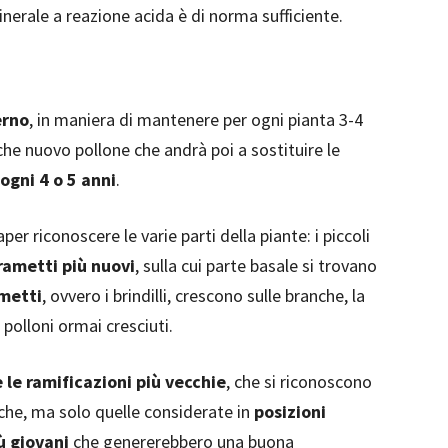
nerale a reazione acida è di norma sufficiente.
erno
, in maniera di mantenere per ogni pianta 3-4
lche nuovo pollone che andrà poi a sostituire le
ogni 4 o 5 anni
.
er riconoscere le varie parti della piante: i piccoli
rametti più nuovi
, sulla cui parte basale si trovano
ametti
, ovvero i brindilli, crescono sulle branche, la
 polloni ormai cresciuti.
 le ramificazioni più vecchie
, che si riconoscono
nche, ma solo quelle considerate in
posizioni
ù giovani
che genererebbero una buona