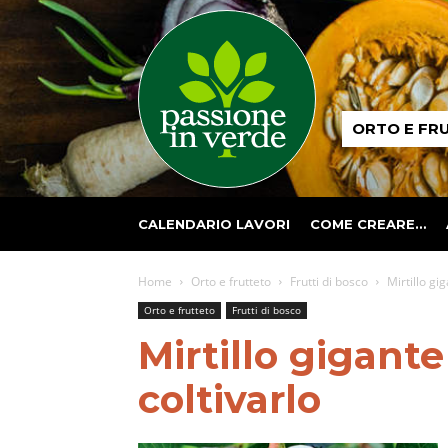
Passione
ORTO E FR
in
verde
CALENDARIO LAVORI
COME CREARE…
Home
Orto e frutteto
Frutti di bosco
Mirtillo gi
Orto e frutteto
Frutti di bosco
Mirtillo gigant
coltivarlo