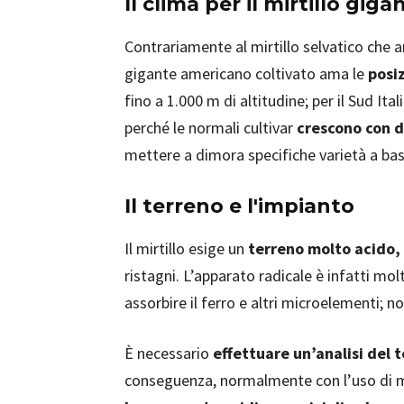
Il clima per il mirtillo gi
Contrariamente al mirtillo selvatico che am
gigante americano coltivato ama le
posi
fino a 1.000 m di altitudine; per il Sud Ital
perché le normali cultivar
crescono con di
mettere a dimora specifiche varietà a ba
Il terreno e l'impianto
Il mirtillo esige un
terreno molto acido, 
ristagni. L’apparato radicale è infatti mol
assorbire il ferro e altri microelementi; no
È necessario
effettuare un’analisi del 
conseguenza, normalmente con l’uso di mat