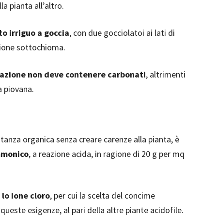
a pianta all’altro.
o irriguo a goccia
, con due gocciolatoi ai lati di
sione sottochioma.
igazione non deve contenere carbonati
, altrimenti
a piovana.
stanza organica senza creare carenze alla pianta, è
mmonico
, a reazione acida, in ragione di 20 g per mq
 lo ione cloro
, per cui la scelta del concime
este esigenze, al pari della altre piante acidofile.