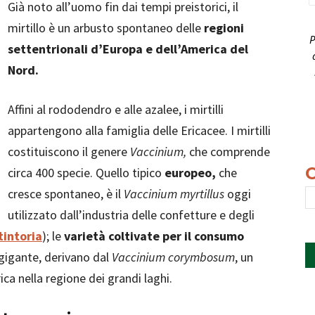
Già noto all’uomo fin dai tempi preistorici, il
mirtillo è un arbusto spontaneo delle
regioni
P
settentrionali d’Europa e dell’America del
Nord.
Affini al rododendro e alle azalee, i mirtilli
appartengono alla famiglia delle Ericacee. I mirtilli
costituiscono il genere
Vaccinium,
che comprende
circa 400 specie. Quello tipico
europeo,
che
cresce spontaneo, è il
Vaccinium myrtillus
oggi
utilizzato dall’industria delle confetture e degli
tintoria
); le
varietà coltivate per il consumo
 gigante, derivano dal
Vaccinium corymbosum
, un
ca nella regione dei grandi laghi.