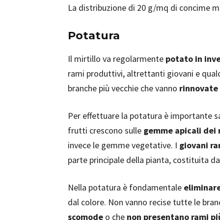
La distribuzione di 20 g/mq di concime mi
Potatura
Il mirtillo va regolarmente
potato in inv
rami produttivi, altrettanti giovani e qua
branche più vecchie che vanno
rinnovate 
Per effettuare la potatura è importante sap
frutti crescono sulle
gemme apicali dei 
invece le gemme vegetative. I
giovani r
parte principale della pianta, costituita da
Nella potatura è fondamentale
eliminare
dal colore. Non vanno recise tutte le bra
scomode
o che
non presentano rami pi