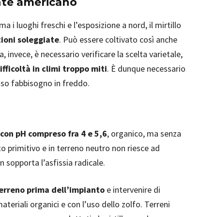
gante americano
a i luoghi freschi e l’esposizione a nord, il mirtillo
zioni soleggiate
. Può essere coltivato così anche
ia, invece, è necessario verificare la scelta varietale,
fficoltà in climi troppo miti
. È dunque necessario
sso fabbisogno in freddo.
con pH compreso fra 4 e 5,6
, organico, ma senza
to primitivo e in terreno neutro non riesce ad
n sopporta l’asfissia radicale.
terreno prima dell’impianto
e intervenire di
eriali organici e con l’uso dello zolfo. Terreni