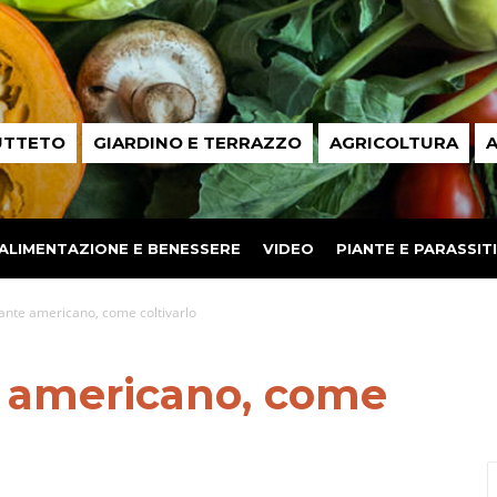
UTTETO
GIARDINO E TERRAZZO
AGRICOLTURA
A
ALIMENTAZIONE E BENESSERE
VIDEO
PIANTE E PARASSITI
gante americano, come coltivarlo
e americano, come