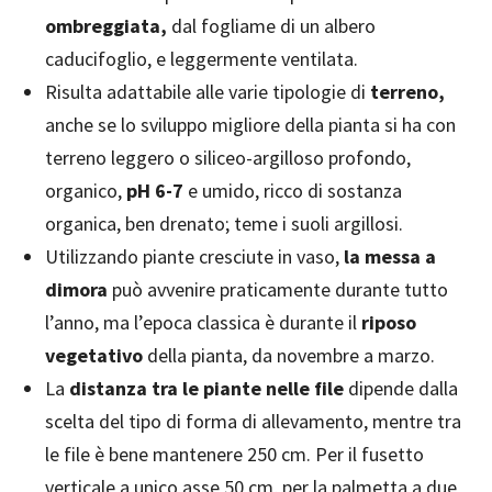
ombreggiata,
dal fogliame di un albero
caducifoglio, e leggermente ventilata.
Risulta adattabile alle varie tipologie di
terreno,
anche se lo sviluppo migliore della pianta si ha con
terreno leggero o siliceo-argilloso profondo,
organico,
pH 6-7
e umido, ricco di sostanza
organica, ben drenato; teme i suoli argillosi.
Utilizzando piante cresciute in vaso,
la messa a
dimora
può avvenire praticamente durante tutto
l’anno, ma l’epoca classica è durante il
riposo
vegetativo
della pianta, da novembre a marzo.
La
distanza tra le piante nelle file
dipende dalla
scelta del tipo di forma di allevamento, mentre tra
le file è bene mantenere 250 cm. Per il fusetto
verticale a unico asse 50 cm, per la palmetta a due