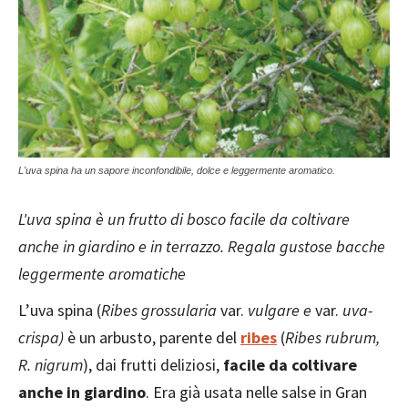
L'uva spina ha un sapore inconfondibile, dolce e leggermente aromatico.
L'uva spina è un frutto di bosco facile da coltivare
anche in giardino e in terrazzo. Regala gustose bacche
leggermente aromatiche
L’uva spina (
Ribes grossularia
var.
vulgare e
var.
uva-
crispa)
è un arbusto, parente del
ribes
(
Ribes rubrum,
R. nigrum
), dai frutti deliziosi,
facile da coltivare
anche in giardino
. Era già usata nelle salse in Gran