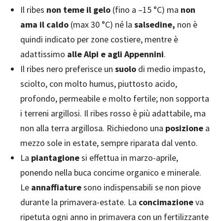
Il ribes
non teme il gelo
(fino a –15 °C) ma
non
ama il caldo
(max 30 °C) né la
salsedine,
non è
quindi indicato per zone costiere, mentre è
adattissimo
alle Alpi e agli Appennini
.
Il ribes nero preferisce un
suolo
di medio impasto,
sciolto, con molto humus, piuttosto acido,
profondo, permeabile e molto fertile; non sopporta
i terreni argillosi. Il ribes rosso è più adattabile, ma
non alla terra argillosa. Richiedono una
posizione
a
mezzo sole in estate, sempre riparata dal vento.
La
piantagione
si effettua in marzo-aprile,
ponendo nella buca concime organico e minerale.
Le
annaffiature
sono indispensabili se non piove
durante la primavera-estate. La
concimazione
va
ripetuta ogni anno in primavera con un fertilizzante