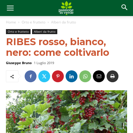
Home
Orto e frutteto
Alberi da frutto
Orto e frutteto
Alberi da frutto
RIBES rosso, bianco,
nero: come coltivarlo
Giuseppe Bruno
1 Luglio 2019