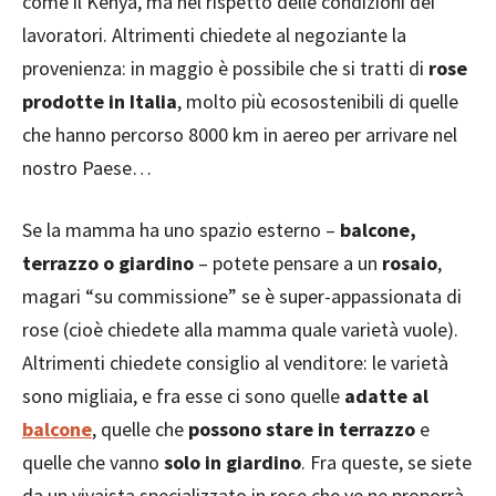
come il Kenya, ma nel rispetto delle condizioni dei
lavoratori. Altrimenti chiedete al negoziante la
provenienza: in maggio è possibile che si tratti di
rose
prodotte in Italia
, molto più ecosostenibili di quelle
che hanno percorso 8000 km in aereo per arrivare nel
nostro Paese…
Se la mamma ha uno spazio esterno –
balcone,
terrazzo o giardino
– potete pensare a un
rosaio
,
magari “su commissione” se è super-appassionata di
rose (cioè chiedete alla mamma quale varietà vuole).
Altrimenti chiedete consiglio al venditore: le varietà
sono migliaia, e fra esse ci sono quelle
adatte al
balcone
, quelle che
possono stare in terrazzo
e
quelle che vanno
solo in giardino
. Fra queste, se siete
da un vivaista specializzato in rose che ve ne proporrà