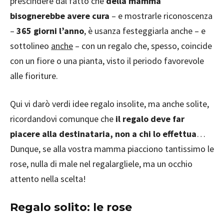
prescindere dal fatto che
della mamma
bisognerebbe avere cura
– e mostrarle riconoscenza
–
365 giorni l’anno
, è usanza festeggiarla anche – e
sottolineo
anche
– con un regalo che, spesso, coincide
con un fiore o una pianta, visto il periodo favorevole
alle fioriture.
Qui vi darò verdi idee regalo insolite, ma anche solite,
ricordandovi comunque che
il regalo deve far
piacere alla destinataria, non a chi lo effettua
…
Dunque, se alla vostra mamma piacciono tantissimo le
rose, nulla di male nel regalargliele, ma un occhio
attento nella scelta!
Regalo solito: le rose