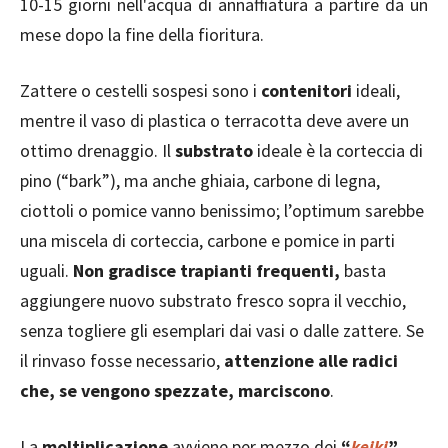
10-15 giorni nell'acqua di annaffiatura a partire da un
mese dopo la fine della fioritura.
Zattere o cestelli sospesi sono i
contenitori
ideali,
mentre il vaso di plastica o terracotta deve avere un
ottimo drenaggio. Il
substrato
ideale è la corteccia di
pino (“bark”), ma anche ghiaia, carbone di legna,
ciottoli o pomice vanno benissimo; l’optimum sarebbe
una miscela di corteccia, carbone e pomice in parti
uguali.
Non gradisce trapianti frequenti,
basta
aggiungere nuovo substrato fresco sopra il vecchio,
senza togliere gli esemplari dai vasi o dalle zattere. Se
il rinvaso fosse necessario,
attenzione alle radici
che, se vengono spezzate, marciscono
.
La
moltiplicazione
avviene per mezzo dei
“
keiki
”