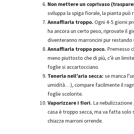
Non mettere un coprivaso (traspar
sviluppa la spiga fiorale, la pianta può 
Annaffiarla troppo.
Ogni 4-5 giorni pr
ha ancora un certo peso, riprovate il g
diventeranno marroncini pur restando 
Annaffiarla troppo poco.
Premesso c
meno piuttosto che di più, c’è un limite d
foglie si accartocciano.
Tenerla nell’aria secca:
se manca l’um
umidità…), compare facilmente il ragnet
foglie scolorite.
Vaporizzare i fiori.
La nebulizzazione g
casa è troppo secca, ma va fatta solo su
chiazze marroni orrende.