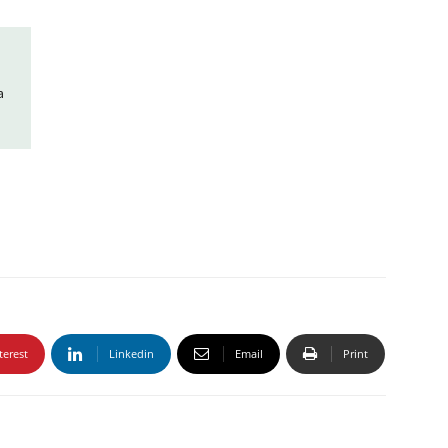
a
terest
Linkedin
Email
Print