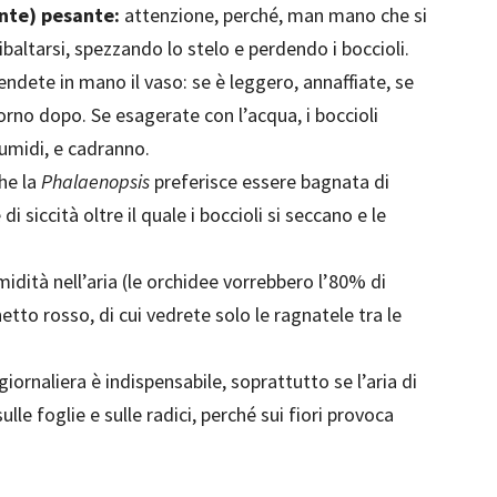
ente) pesante:
attenzione, perché, man mano che si
ribaltarsi, spezzando lo stelo e perdendo i boccioli.
endete in mano il vaso: se è leggero, annaffiate, se
iorno dopo. Se esagerate con l’acqua, i boccioli
umidi, e cadranno.
he la
Phalaenopsis
preferisce essere bagnata di
i siccità oltre il quale i boccioli si seccano e le
idità nell’aria (le orchidee vorrebbero l’80% di
to rosso, di cui vedrete solo le ragnatele tra le
iornaliera è indispensabile, soprattutto se l’aria di
lle foglie e sulle radici, perché sui fiori provoca