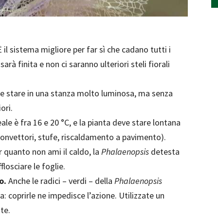
È il sistema migliore per far sì che cadano tutti i
arà finita e non ci saranno ulteriori steli fiorali
e stare in una stanza molto luminosa, ma senza
ori.
le è fra 16 e 20 °C, e la pianta deve stare lontana
convettori, stufe, riscaldamento a pavimento).
r quanto non ami il caldo, la
Phalaenopsis
detesta
flosciare le foglie.
co.
Anche le radici – verdi – della
Phalaenopsis
a: coprirle ne impedisce l’azione. Utilizzate un
te.