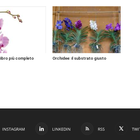
 libro più completo
Orchidee: il substrato giusto
INSTAGRAM
LINKEDIN
RSS
TWI