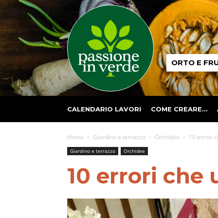
Passione
ORTO E FR
in
verde
CALENDARIO LAVORI
COME CREARE…
Home
Giardino e terrazzo
Orchidee
10 errori 
Giardino e terrazzo
Orchidee
10 errori che