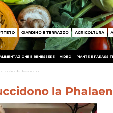
UTTETO
GIARDINO E TERRAZZO
AGRICOLTURA
A
ALIMENTAZIONE E BENESSERE
VIDEO
PIANTE E PARASSITI
che uccidono la Phalaenopsis
 uccidono la Phalae