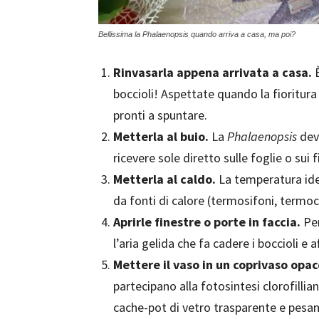
Bellissima la Phalaenopsis quando arriva a casa, ma poi?
Rinvasarla appena arrivata a casa.
boccioli! Aspettate quando la fioritura s
pronti a spuntare.
Metterla al buio.
La
Phalaenopsis
dev
ricevere sole diretto sulle foglie o sui fi
Metterla al caldo.
La temperatura idea
da fonti di calore (termosifoni, termo
Aprirle finestre o porte in faccia.
Pe
l’aria gelida che fa cadere i boccioli e af
Mettere il vaso in un coprivaso opa
partecipano alla fotosintesi clorofillian
cache-pot di vetro trasparente e pesan