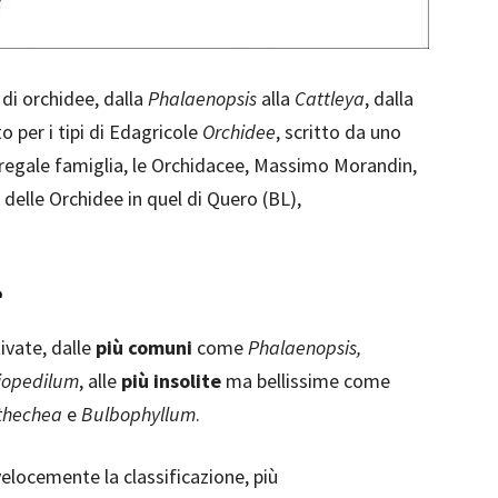
 di orchidee, dalla
Phalaenopsis
alla
Cattleya
, dalla
o per i tipi di Edagricole
Orchidee
, scritto da uno
a regale famiglia, le Orchidacee, Massimo Morandin,
 delle Orchidee in quel di Quero (BL),
e
ivate, dalle
più comuni
come
Phalaenopsis,
iopedilum
, alle
più insolite
ma bellissime come
sthechea
e
Bulbophyllum
.
 velocemente la classificazione, più