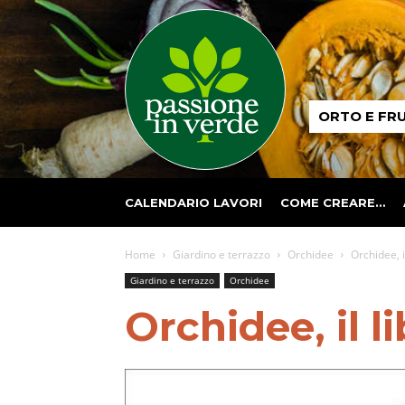
Passione
ORTO E FR
in
verde
CALENDARIO LAVORI
COME CREARE…
Home
Giardino e terrazzo
Orchidee
Orchidee, i
Giardino e terrazzo
Orchidee
Orchidee, il 