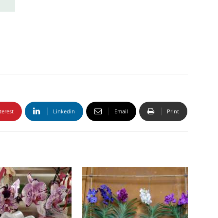
terest
Linkedin
Email
Print