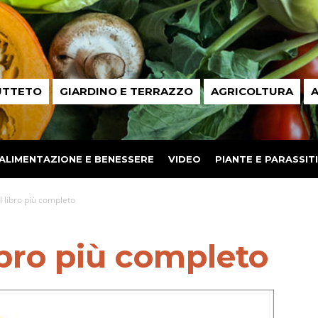
UTTETO
GIARDINO E TERRAZZO
AGRICOLTURA
A
ALIMENTAZIONE E BENESSERE
VIDEO
PIANTE E PARASSITI
l libro più completo
libro più completo