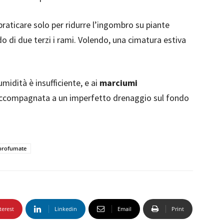
praticare solo per ridurre l’ingombro su piante
do di due terzi i rami. Volendo, una cimatura estiva
midità è insufficiente, e ai
marciumi
accompagnata a un imperfetto drenaggio sul fondo
 profumate
terest
Linkedin
Email
Print