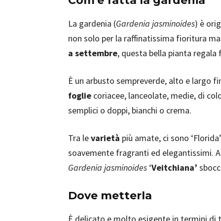
Com’è fatta la gardenia
La gardenia (
Gardenia jasminoides
) è ori
non solo per la raffinatissima fioritura ma
a settembre
, questa bella pianta regala 
È un arbusto sempreverde, alto e largo fi
foglie
coriacee, lanceolate, medie, di col
semplici o doppi, bianchi o crema.
Tra le
varietà
più amate, ci sono ‘Florida’
soavemente fragranti ed elegantissimi. Al 
Gardenia jasminoides
‘
Veitchiana’
sbocci
Dove metterla
È delicato e molto esigente in termini di