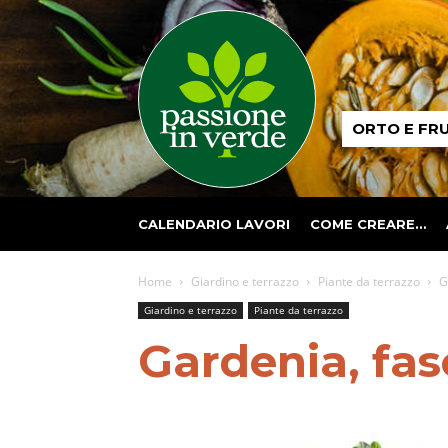
Passione
ORTO E FR
in
verde
CALENDARIO LAVORI
COME CREARE…
Home
Giardino e terrazzo
Piante da terrazzo
G
Giardino e terrazzo
Piante da terrazzo
Gardenia, fasc