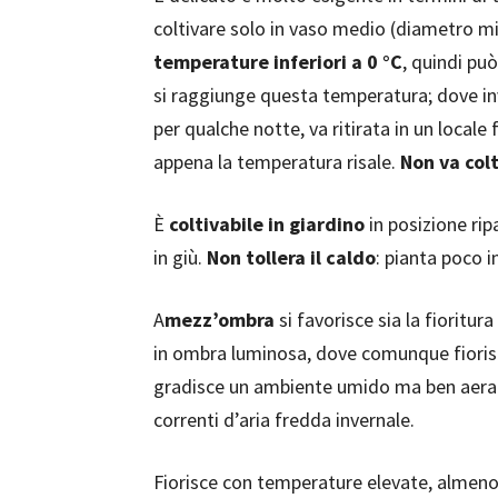
coltivare solo in vaso medio (diametro 
temperature inferiori a 0 °C
, quindi pu
si raggiunge questa temperatura; dove i
per qualche notte, va ritirata in un local
appena la temperatura risale.
Non va colt
È
coltivabile in giardino
in posizione ri
in giù.
Non tollera il caldo
: pianta poco i
A
mezz’ombra
si favorisce sia la fioritu
in ombra luminosa, dove comunque fiori
gradisce un ambiente umido ma ben aerato
correnti d’aria fredda invernale.
Fiorisce con temperature elevate, almeno