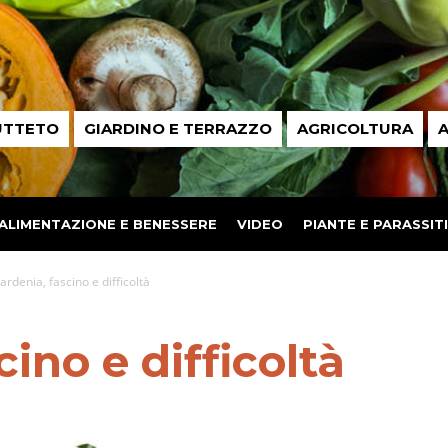
UTTETO
GIARDINO E TERRAZZO
AGRICOLTURA
A
ALIMENTAZIONE E BENESSERE
VIDEO
PIANTE E PARASSITI
ardenia, fascino e difficoltà
ino e difficoltà