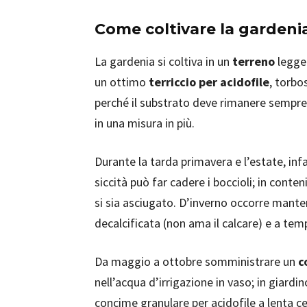
Come coltivare la gardeni
La gardenia si coltiva in un
terreno
legge
un ottimo
terriccio per acidofile
, torbo
perché il substrato deve rimanere sempre
in una misura in più.
Durante la tarda primavera e l’estate, infa
siccità può far cadere i boccioli; in conte
si sia asciugato. D’inverno occorre manten
decalcificata (non ama il calcare) e a te
Da maggio a ottobre somministrare un
c
nell’acqua d’irrigazione in vaso; in giardi
concime granulare per acidofile a lenta ces