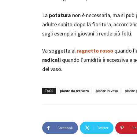
La
potatura
non è necessaria, ma si può 
adulte subito dopo la fioritura, accorcian
sugli esemplari giovani li rende più folti.
Va soggetta al
ragnetto rosso
quando l’u
radicali
quando l’umidità è eccessiva e 
del vaso.
TAGS
piante da terrazzo
piante in vaso
piante
Facebook
Twitter
Pin