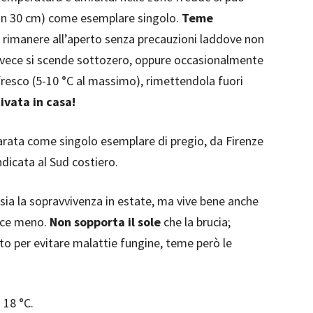
min 30 cm) come esemplare singolo.
Teme
ò rimanere all’aperto senza precauzioni laddove non
nvece si scende sottozero, oppure occasionalmente
e fresco (5-10 °C al massimo), rimettendola fuori
ivata in casa!
parata come singolo esemplare di pregio, da Firenze
ndicata al Sud costiero.
ra sia la sopravvivenza in estate, ma vive bene anche
sce meno.
Non sopporta il sole
che la brucia;
 per evitare malattie fungine, teme però le
 18 °C.