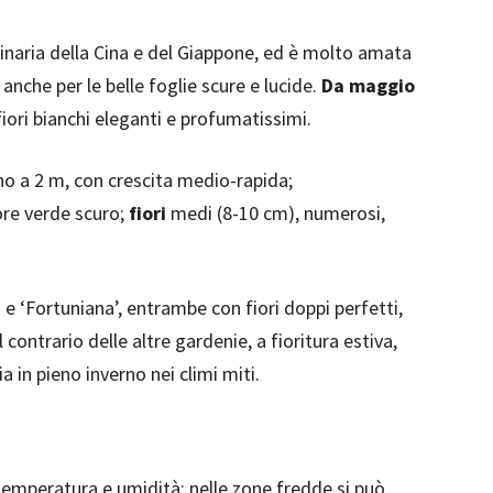
ginaria della Cina e del Giappone, ed è molto amata
 anche per le belle foglie scure e lucide.
Da maggio
fiori bianchi eleganti e profumatissimi.
no a 2 m, con crescita medio-rapida;
ore verde scuro;
fiori
medi (8-10 cm), numerosi,
 e ‘Fortuniana’, entrambe con fiori doppi perfetti,
contrario delle altre gardenie, a fioritura estiva,
a in pieno inverno nei climi miti.
 temperatura e umidità: nelle zone fredde si può