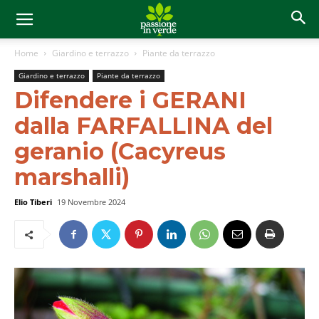
Home
Giardino e terrazzo
Piante da terrazzo
Giardino e terrazzo
Piante da terrazzo
Difendere i GERANI
dalla FARFALLINA del
geranio (Cacyreus
marshalli)
Elio Tiberi
19 Novembre 2024