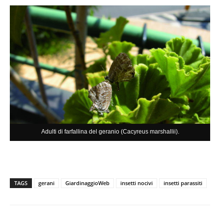
Adulti di farfallina del geranio (Cacyreus marshallii).
TAGS
gerani
GiardinaggioWeb
insetti nocivi
insetti parassiti