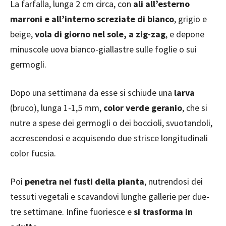
La farfalla, lunga 2 cm circa, con
ali all’esterno
marroni e all’interno screziate di bianco
, grigio e
beige,
vola di giorno nel sole, a zig-zag
, e depone
minuscole uova bianco-giallastre sulle foglie o sui
germogli.
Dopo una settimana da esse si schiude una
larva
(bruco), lunga 1-1,5 mm,
color verde geranio
, che si
nutre a spese dei germogli o dei boccioli, svuotandoli,
accrescendosi e acquisendo due strisce longitudinali
color fucsia.
Poi
penetra nei fusti della pianta
, nutrendosi dei
tessuti vegetali e scavandovi lunghe gallerie per due-
tre settimane. Infine fuoriesce e
si trasforma in