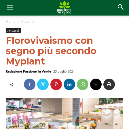
Home
Attualità
Attualità
Florovivaismo con
segno più secondo
Myplant
Redazione Passione In Verde
23 Luglio 2024