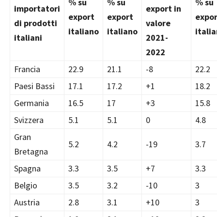
% su
% su
% su
importatori
export in
export
export
expor
di prodotti
valore
italiano
italiano
itali
italiani
2021-
2022
Francia
22.9
21.1
-8
22.2
Paesi Bassi
17.1
17.2
+1
18.2
Germania
16.5
17
+3
15.8
Svizzera
5.1
5.1
0
4.8
Gran
5.2
4.2
-19
3.7
Bretagna
Spagna
3.3
3.5
+7
3.3
Belgio
3.5
3.2
-10
3
Austria
2.8
3.1
+10
3