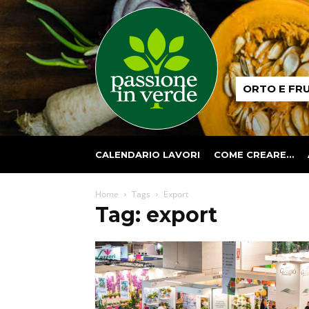
Passione
ORTO E FR
in
verde
CALENDARIO LAVORI
COME CREARE…
Home
Tags
Export
Tag: export