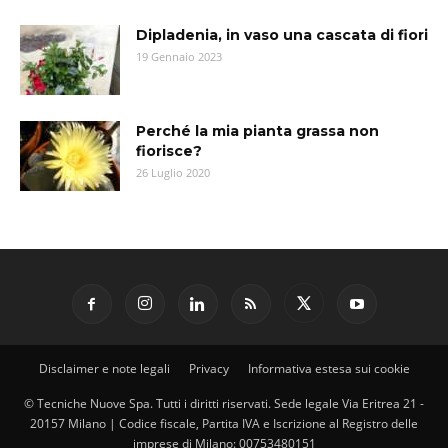
Dipladenia, in vaso una cascata di fiori
19 Gennaio 2023
Perché la mia pianta grassa non
fiorisce?
26 Luglio 2020
Disclaimer e note legali
Privacy
Informativa estesa sui cookie
© Tecniche Nuove Spa. Tutti i diritti riservati. Sede legale Via Eritrea 21 -
20157 Milano | Codice fiscale, Partita IVA e Iscrizione al Registro delle
imprese di Milano: 00753480151