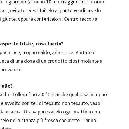
io in giardino (almeno 10 m di raggio tutt’intorno
 casi, evitate! Restituitelo al punto vendita se lo
ni giuste, oppure conferitelo al Centro raccolta
spetto triste, cosa faccio?
 poca luce, troppo caldo, aria secca. Aiutatele
iunta di una dose di un prodotto biostimolante a
corrize ecc.
ialle?
aldo! Tollera fino a 0 °C e anche qualcosa in meno
e avvolto con teli di tessuto non tessuto, vaso
calda e secca. Ora vaporizzatelo ogni mattina con
atelo nella stanza più fresca che avete. L’anno
ldata.