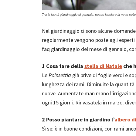
Tra le faq di giardinaggio di gennaio: posso lasciare la neve sulle
Nel giardinaggio ci sono alcune domande 
regolarmente vengono poste agli esperti d
faq giardinaggio del mese di gennaio, con 
1
Cosa fare della
stella di Natale
che h
Le
Poinsettia
già prive di foglie verdi e 
lunghezza dei rami. Diminuite la quantità
nuove. Aumentate man mano l’irrigazione
ogni 15 giorni. Rinvasatela in marzo: dive
2
Posso piantare in giardino l’
albero d
Sì se: è in buone condizioni, con rami an