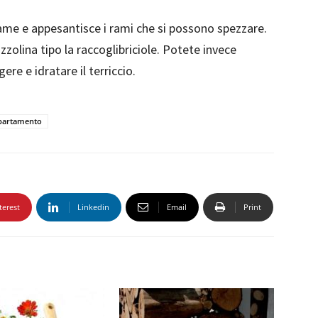
ame e appesantisce i rami che si possono spezzare.
zolina tipo la raccoglibriciole. Potete invece
gere e idratare il terriccio.
ppartamento
terest
Linkedin
Email
Print