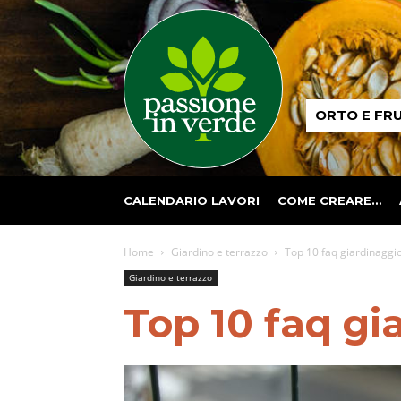
Passione
ORTO E FR
in
verde
CALENDARIO LAVORI
COME CREARE…
Home
Giardino e terrazzo
Top 10 faq giardinaggi
Giardino e terrazzo
Top 10 faq gi