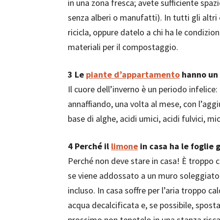
in una zona fresca; avete sufficiente spaz
senza alberi o manufatti). In tutti gli altri
ricicla, oppure datelo a chi ha le condizio
materiali per il compostaggio.
3
Le
piante d’appartamento
hanno un a
Il cuore dell’inverno è un periodo infelice:
annaffiando, una volta al mese, con l’agg
base di alghe, acidi umici, acidi fulvici, mi
4
Perché il
limone
in casa ha le foglie g
Perché non deve stare in casa! È troppo c
se viene addossato a un muro soleggiato 
incluso. In casa soffre per l’aria troppo 
acqua decalcificata e, se possibile, spost
prossimo non tenetelo in una stanza risca