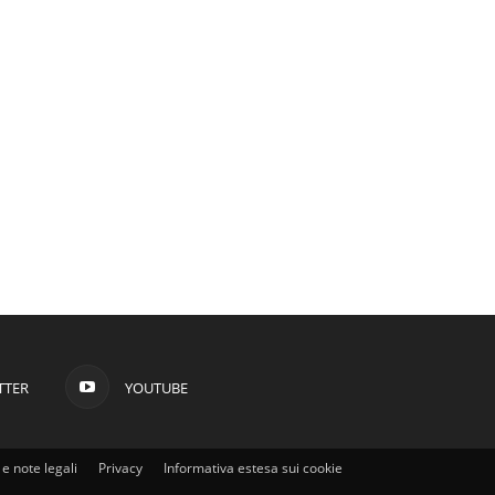
TTER
YOUTUBE
e note legali
Privacy
Informativa estesa sui cookie