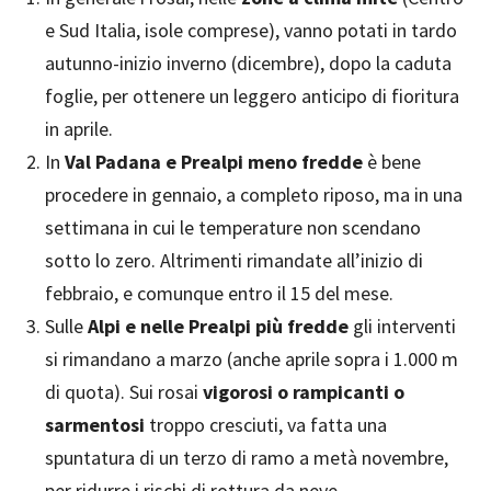
e Sud Italia, isole comprese), vanno potati in tardo
autunno-inizio inverno (dicembre), dopo la caduta
foglie, per ottenere un leggero anticipo di fioritura
in aprile.
In
Val Padana e Prealpi
meno fredde
è bene
procedere in gennaio, a completo riposo, ma in una
settimana in cui le temperature non scendano
sotto lo zero. Altrimenti rimandate all’inizio di
febbraio, e comunque entro il 15 del mese.
Sulle
Alpi e nelle Prealpi più fredde
gli interventi
si rimandano a marzo (anche aprile sopra i 1.000 m
di quota). Sui rosai
vigorosi o rampicanti o
sarmentosi
troppo cresciuti, va fatta una
spuntatura di un terzo di ramo a metà novembre,
per ridurre i rischi di rottura da neve.