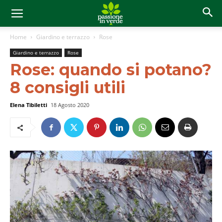
Home
Giardino e terrazzo
Rose
Giardino e terrazzo
Rose
Rose: quando si potano?
8 consigli utili
Elena Tibiletti
18 Agosto 2020