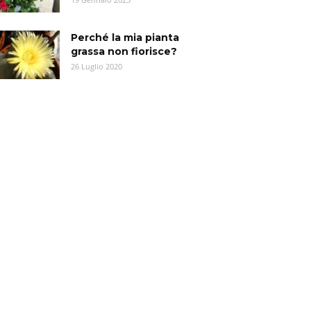
Perché la mia pianta
grassa non fiorisce?
26 Luglio 2020