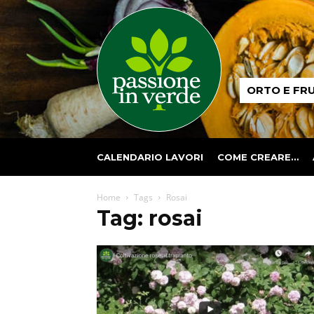
Passione
ORTO E FR
in
verde
CALENDARIO LAVORI
COME CREARE…
Home
Tags
Rosai
Tag: rosai