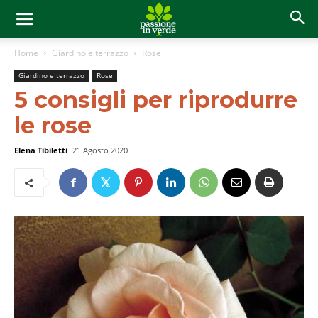
Home
Giardino e terrazzo
Rose
Giardino e terrazzo
Rose
5 consigli per riprodurre
le rose
Elena Tibiletti
21 Agosto 2020