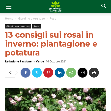
Home
Giardino e terrazzo
Rose
Giardino e terrazzo
Rose
13 consigli sui rosai in
inverno: piantagione e
potatura
Redazione Passione In Verde
16 Ottobre 2021