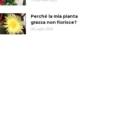
Perché la mia pianta
grassa non fiorisce?
26 Luglio 2020