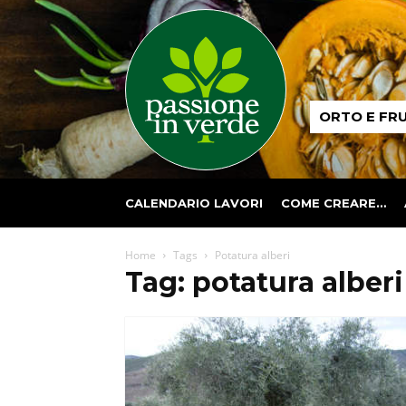
Passione
ORTO E FR
in
verde
CALENDARIO LAVORI
COME CREARE…
Home
Tags
Potatura alberi
Tag: potatura alberi