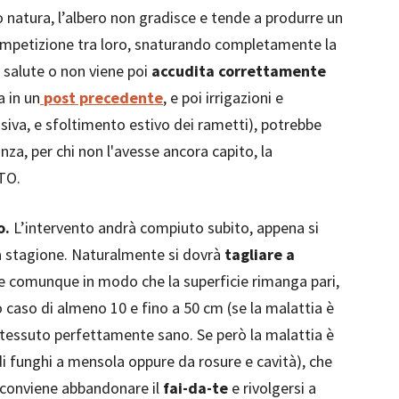
natura, l’albero non gradisce e tende a produrre un
competizione tra loro, snaturando completamente la
a salute o non viene poi
accudita correttamente
a in un
post precedente
, e poi irrigazioni e
iva, e sfoltimento estivo dei rametti), potrebbe
za, per chi non l'avesse ancora capito, la
ATO.
o.
L’intervento andrà compiuto subito, appena si
a stagione. Naturalmente si dovrà
tagliare a
 e comunque in modo che la superficie rimanga pari,
o caso di almeno 10 e fino a 50 cm (se la malattia è
el tessuto perfettamente sano. Se però la malattia è
i funghi a mensola oppure da rosure e cavità), che
i, conviene abbandonare il
fai-da-te
e rivolgersi a