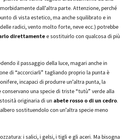
iù morbidamente dall’altra parte. Attenzione, perché
punto di vista estetico, ma anche squilibrato e in
delle radici, vento molto forte, neve ecc.) potrebbe
arlo direttamente
e sostituirlo con qualcosa di più
edendo il passaggio della luce, magari anche in
ione di “accorciarli” tagliando proprio la punta è
nifere, incapaci di produrre un’altra punta, la
conservano una specie di triste “tutù” verde alla
stosità originaria di un
abete rosso o di un cedro
.
’albero sostituendolo con un’altra specie meno
atura: i salici, i gelsi, i tigli e gli aceri. Ma bisogna