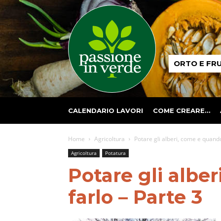
Passione
ORTO E FR
in
verde
CALENDARIO LAVORI
COME CREARE…
Home
Agricoltura
Potare gli alberi, come e quando
Agricoltura
Potatura
Potare gli albe
farlo – Parte 3