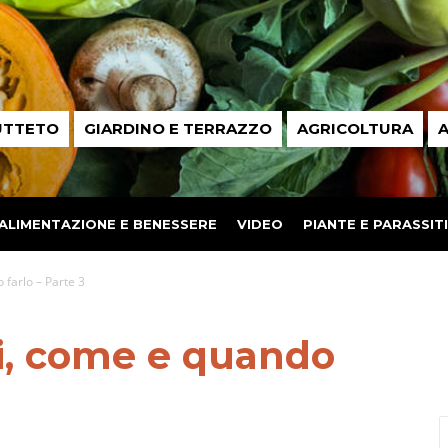
UTTETO
GIARDINO E TERRAZZO
AGRICOLTURA
A
ALIMENTAZIONE E BENESSERE
VIDEO
PIANTE E PARASSITI
 farlo – Parte 3
ri, come e quando