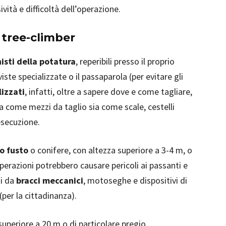
vità e difficoltà dell’operazione.
e tree-climber
isti della potatura
, reperibili presso il proprio
viste specializzate o il passaparola (per evitare gli
lizzati
, infatti, oltre a sapere dove e come tagliare,
a come mezzi da taglio sia come scale, cestelli
’esecuzione.
to fusto
o conifere, con altezza superiore a 3-4 m, o
perazioni potrebbero causare pericoli ai passanti e
ti da
bracci meccanici
, motoseghe e dispositivi di
 (per la cittadinanza).
 superiore a 20 m o di particolare pregio