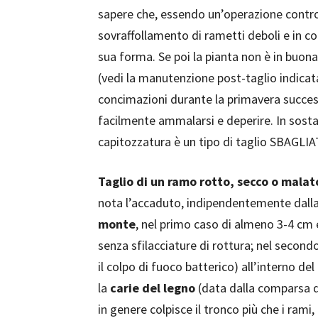
sapere che, essendo un’operazione contro 
sovraffollamento di rametti deboli e in 
sua forma. Se poi la pianta non è in buon
(vedi la manutenzione post-taglio indicat
concimazioni durante la primavera success
facilmente ammalarsi e deperire. In sostan
capitozzatura è un tipo di taglio SBAGLI
Taglio di un ramo rotto, secco o malat
nota l’accaduto, indipendentemente dall
monte
, nel primo caso di almeno 3-4 cm
senza sfilacciature di rottura; nel second
il colpo di fuoco batterico) all’interno d
la
carie del legno
(data dalla comparsa d
in genere colpisce il tronco più che i ram