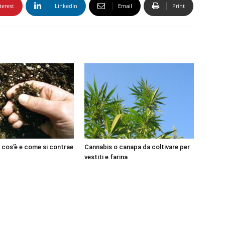
terest
Linkedin
Email
Print
 cos’è e come si contrae
Cannabis o canapa da coltivare per
vestiti e farina