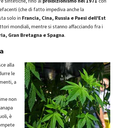
e sintetiche, fino al
proibizionismo nel 1971
con
efacenti (che di fatto impediva anche la
sta solo in
Francia, Cina, Russia e Paesi dell'Est
tori mondiali, mentre si stanno affacciando fra i
ria, Gran Bretagna e Spagna
.
ia
sce alla
durre le
menti, a
rime non
 canapa
uoli, è
Compete