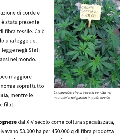
cazione di corde e
 è stata presente
i fibra tessile. Calò
do una legge del
i legge negli Stati
 Paesi nel mondo.
uropeo maggiore
conomia soprattutto
La cannabis che si trova in vendita nei
nia
, mentre le
mercatini e nei garden è quella tessile.
 filati.
lognese
dal XIV secolo come coltura specializzata,
tivavano 53.000 ha per 450.000 q di fibra prodotta