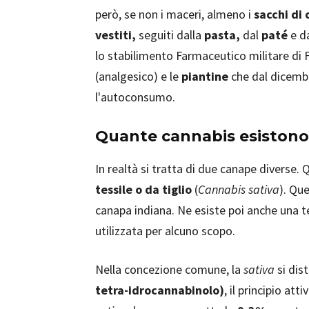
però, se non i maceri, almeno i
sacchi di
vestiti,
seguiti dalla
pasta,
dal
paté
e d
lo stabilimento Farmaceutico militare di 
(analgesico) e le
piantine
che dal dicembr
l'autoconsumo.
Quante cannabis esistono
In realtà si tratta di due canape diverse. Q
tessile o da tiglio
(
Cannabis sativa
). Qu
canapa indiana. Ne esiste poi anche una t
utilizzata per alcuno scopo.
Nella concezione comune, la
sativa
si dis
tetra-idrocannabinolo)
, il principio att