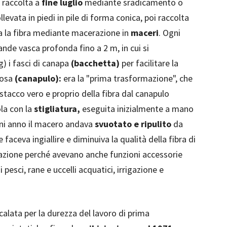
 raccolta a
fine luglio
mediante sradicamento o
llevata in piedi in pile di forma conica, poi raccolta
ta la fibra mediante macerazione in
maceri
. Ogni
nde vasca profonda fino a 2 m, in cui si
) i fasci di canapa
(bacchetta)
per facilitare la
nosa
(canapulo):
era la "prima trasformazione", che
distacco vero e proprio della fibra dal canapulo
la con la
stigliatura,
eseguita inizialmente a mano
gni anno il macero andava
svuotato e ripulito
da
e faceva ingiallire e diminuiva la qualità della fibra di
itazione perché avevano anche funzioni accessorie
pesci, rane e uccelli acquatici, irrigazione e
calata per la durezza del lavoro di prima