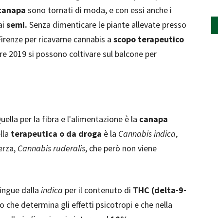
 canapa
sono tornati di moda, e con essi anche i
ai
semi.
Senza dimenticare le piante allevate presso
Firenze per ricavarne cannabis a
scopo terapeutico
e 2019 si possono coltivare sul balcone per
uella per la fibra e l'alimentazione è la
canapa
ella
terapeutica o da droga
è la
Cannabis indica
,
erza,
Cannabis ruderalis
, che però non viene
tingue dalla
indica
per il contenuto di
THC (delta-9-
ivo che determina gli effetti psicotropi e che nella