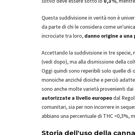
sativa
deve essere sotto lo
0,3%
, mentre
Questa suddivisione in verità non è univ
da parte di chi le considera come un'unica
incrociate tra loro,
danno origine a una 
Accettando la suddivisione in tre specie,
(vedi dopo), ma alla dismissione della col
Oggi quindi sono reperibili solo quelle di o
monoiche anziché dioiche e perciò adatte 
sono anche molte varietà provenienti dai 
autorizzate a livello europeo
dal Regol
comunitari, sia per non incorrere in seques
abbiano una percentuale di THC <0,3%, ment
Storia dell'uso della cann