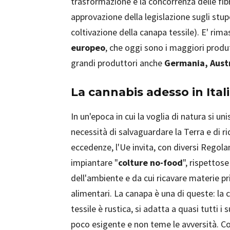
trasformazione e la concorrenza delle fibr
approvazione della legislazione sugli stup
coltivazione della canapa tessile). E' rima
europeo
, che oggi sono i maggiori produt
grandi produttori anche
Germania, Aust
La cannabis adesso in Ital
In un'epoca in cui la voglia di natura si uni
necessità di salvaguardare la Terra e di ri
eccedenze, l'Ue invita, con diversi Regola
impiantare "
colture no-food
", rispettose
dell'ambiente e da cui ricavare materie p
alimentari. La canapa è una di queste: la
tessile è rustica, si adatta a quasi tutti i s
poco esigente e non teme le avversità. 