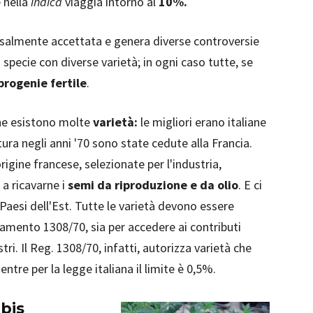
 nella
indica
viaggia intorno al
10%.
ersalmente accettata e genera diverse controversie
 specie con diverse varietà; in ogni caso tutte, se
progenie fertile
.
 ne esistono molte
varietà:
le migliori erano italiane
tura negli anni '70 sono state cedute alla Francia.
rigine francese, selezionate per l'industria,
a ricavarne i
semi da riproduzione e da olio
. E ci
Paesi dell'Est. Tutte le varietà devono essere
amento 1308/70, sia per accedere ai contributi
tri. Il Reg. 1308/70, infatti, autorizza varietà che
re per la legge italiana il limite è 0,5%.
abis