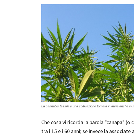
La cannabis tessile è una coltivazione tornata in auge anche in It
Che cosa vi ricorda la parola "canapa" (o 
tra i 15 e i 60 anni; se invece la associate 