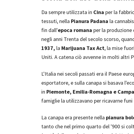
Da sempre utilizzata in
Cina
per la fabbri
tessuti, nella
Pianura Padana
la cannabis
fin dall'
epoca romana
per la produzione d
negli anni Trenta del secolo scorso, quan
1937,
la
Marijuana Tax Act
, la mise fuor
Uniti. A catena ciò avvenne in molti altri
L'Italia nei secoli passati era il Paese e
esportatore, e sulla canapa si basava l'e
in
Piemonte, Emilia-Romagna e Campa
famiglie la utilizzavano per ricavarne funi e
La canapa era presente nella
pianura bo
tanto che nel primo quarto del '900 si col