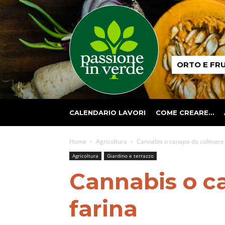
Passione
ORTO E FR
in
verde
CALENDARIO LAVORI
COME CREARE…
Home
Agricoltura
Cannabis o canapa da coltivare p
Agricoltura
Giardino e terrazzo
Cannabis o ca
farina