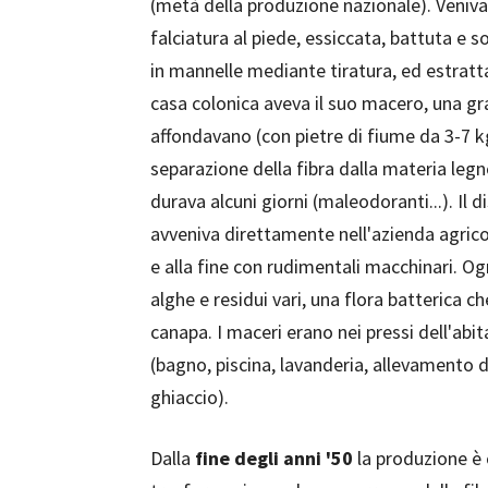
(metà della produzione nazionale). Veniva
falciatura al piede, essiccata, battuta e so
in mannelle mediante tiratura, ed estrat
casa colonica aveva il suo macero, una gra
affondavano (con pietre di fiume da 3-7 kg
separazione della fibra dalla materia leg
durava alcuni giorni (maleodoranti...). Il 
avveniva direttamente nell'azienda agrico
e alla fine con rudimentali macchinari. O
alghe e residui vari, una flora batterica ch
canapa. I maceri erano nei pressi dell'ab
(bagno, piscina, lavanderia, allevamento di 
ghiaccio).
Dalla
fine degli anni '50
la produzione è 