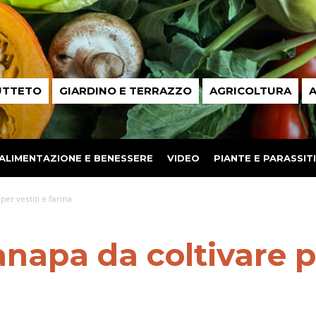
UTTETO
GIARDINO E TERRAZZO
AGRICOLTURA
A
ALIMENTAZIONE E BENESSERE
VIDEO
PIANTE E PARASSITI
er vestiti e farina
napa da coltivare pe