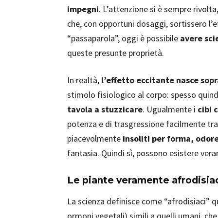
impegni
. L’attenzione si è sempre rivolta,
che, con opportuni dosaggi, sortissero l’ef
“passaparola”, oggi è possibile
avere sci
queste presunte proprietà.
In realtà,
l’effetto eccitante nasce sopr
stimolo fisiologico al corpo: spesso quin
tavola a stuzzicare
. Ugualmente i
cibi 
potenza e di trasgressione facilmente tra
piacevolmente
insoliti per forma, odor
fantasia. Quindi sì, possono esistere vera
Le piante veramente afrodisi
La scienza definisce come “afrodisiaci” q
ormoni vegetali) simili a quelli umani, ch