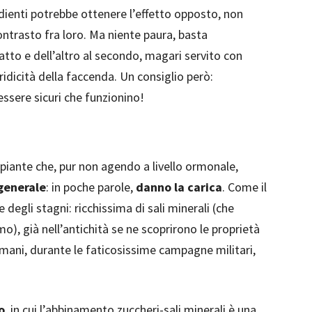
edienti potrebbe ottenere l’effetto opposto, non
contrasto fra loro. Ma niente paura, basta
atto e dell’altro al secondo, magari servito con
ridicità della faccenda. Un consiglio però:
essere sicuri che funzionino!
 piante che, pur non agendo a livello ormonale,
 generale
: in poche parole,
danno la carica
. Come il
e degli stagni: ricchissima di sali minerali (che
o), già nell’antichità se ne scoprirono le proprietà
omani, durante le faticosissime campagne militari,
o
, in cui l’abbinamento zuccheri-sali minerali è una