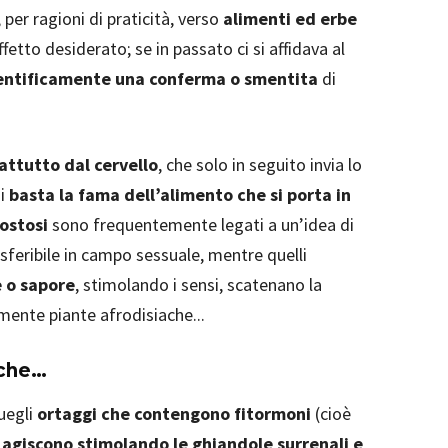
 per ragioni di praticità, verso
alimenti ed erbe
fetto desiderato; se in passato ci si affidava al
entificamente una conferma o smentita
di
attutto dal cervello
, che solo in seguito invia lo
di
basta la fama dell’alimento che si porta in
costosi
sono frequentemente legati a un’idea di
sferibile in campo sessuale, mentre quelli
e o sapore
, stimolando i sensi, scatenano la
mente piante afrodisiache...
ache…
uegli
ortaggi che contengono fitormoni
(cioè
e
agiscono stimolando le ghiandole surrenali e