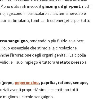
Meno utilizzati invece il
ginseng
e il
gin-pent
: ricchi
sine, agiscono in particolare sul sistema nervoso e
ssimi stimolanti, tonificanti ed energetici per tutto
lusso sanguigno
, rendendolo più fluido e veloce:
ll’olio essenziale che stimola la circolazione
che l’irrorazione degli organi genitali. La cipolla
idio, e il suo impiego è tuttora
vietato presso i
 (
pepe,
peperoncino
, paprika, rafano, senape,
enziali aventi proprietà simili: esercitano tutti
 migliora il circolo sanguigno.