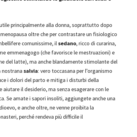
, utile principalmente alla donna, soprattutto dopo
 da menopausa oltre che per contrastare un fisiologico
mbellifere comunissime, il
sedano
, ricco di curarina,
ome emmenagogo (che favorisce le mestruazioni) e
ne del latte), ma anche blandamente stimolante del
la nostrana
salvia
: vero toccasana per l’organismo
e i dolori del parto e mitiga i disturbi della
 aiutare il desiderio, ma senza esagerare con le
ca. Se amate i sapori insoliti, aggiungete anche una
edioevo, e anche oltre, ne venne proibita la
asteri, perché rendeva più difficile il