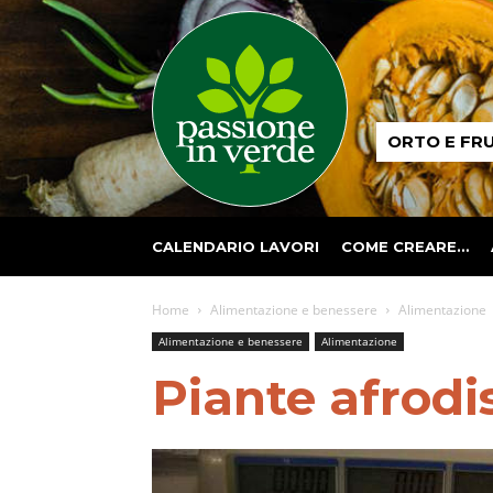
Passione
ORTO E FR
in
verde
CALENDARIO LAVORI
COME CREARE…
Home
Alimentazione e benessere
Alimentazione
Alimentazione e benessere
Alimentazione
Piante afrodi