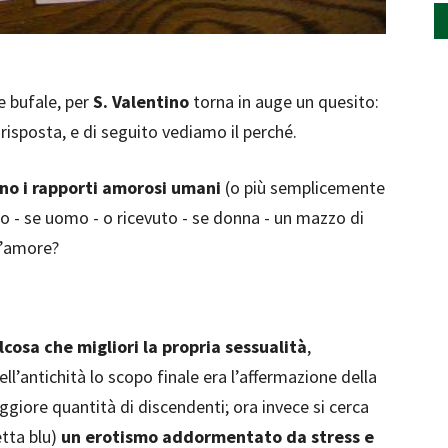
 bufale, per
S. Valentino
torna in auge un quesito:
 risposta, e di seguito vediamo il perché.
tino i rapporti amorosi umani
(o più semplicemente
to - se uomo - o ricevuto - se donna - un mazzo di
d’amore?
cosa che migliori la propria sessualità
,
l’antichità lo scopo finale era l’affermazione della
aggiore quantità di discendenti; ora invece si cerca
etta blu)
un erotismo addormentato da stress e