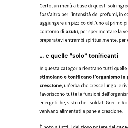
Certo, un menù a base di questi soli ingr
foss’altro per l’intensità dei profumi, in 
aggiungere un pizzico dell’uno al primo pi
contorno di
azuki
, per sperimentare la ve
preparatevi entrambi spiritualmente, per 
… e quelle “solo” tonificanti
In questa categoria rientrano tutti quelle
stimolano e tonificano l’organismo in
crescione
, un’erba che cresce lungo le riv
favoriscono tutte le funzioni dell’organism
energetiche, visto che i soldati Greci e R
venivano alimentati a pane e crescione.
È noto a tutti il delizioso potere del
caca