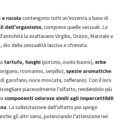
e e rucola
contengono tutti un’essenza a base di
ali dell’organismo
, comprese quelle sessuali. La
l’antichità la esaltavano Virgilio, Orazio, Marziale e
 dio della sessualità lasciva e sfrenata.
la
tartufo, funghi
(porcino, ovolo buono),
erbe
origano, rosmarino, serpillo),
spezie aromatiche
di garofano, noce moscata, zafferano). Con il loro
isvegliare piacevolmente l’olfatto, rendendolo più
de
componenti odorose simili agli impercettibili
ana
. La sollecitazione dell’olfatto poi spinge
che gli altri sensi, potenziando l’attenzione nei