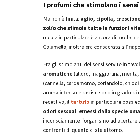
I profumi che stimolano i sensi
Ma non è finita:
aglio, cipolla, crescion
zolfo che stimola tutte le funzioni vit
rucola in particolare è ancora di moda: nel
Columella; inoltre era consacrata a Priapo,
Fra gli stimolanti dei sensi servite in tavo
aromatiche
(alloro, maggiorana, menta, 
(cannella, cardamomo, coriandolo, chiodi 
aroma intenso e deciso sono in grado di r
recettivo; il
tartufo
in particolare possie
odori sessuali emessi dalla specie um
inconsciamente l’organismo ad allertare an
confronti di quanto ci sta attorno.