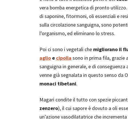
vera bomba energetica di pronto utilizzo. 
di saponine, fitormoni, oli essenziali e re
sulla circolazione sanguigna, sono potenti
l’organismo, ed eliminano lo stress.
Poi ci sono i vegetali che
migliorano il f
aglio
e
cipolla
sono in prima fila, grazie a
sanguigna in generale, e di conseguenza an
venne già segnalata in questo senso da Ov
monaci tibetani
.
Magari condite il tutto con spezie piccanti
zenzero
), il cui sapore è dovuto a oli ess
un’azione vasodilatatrice che incrementa e