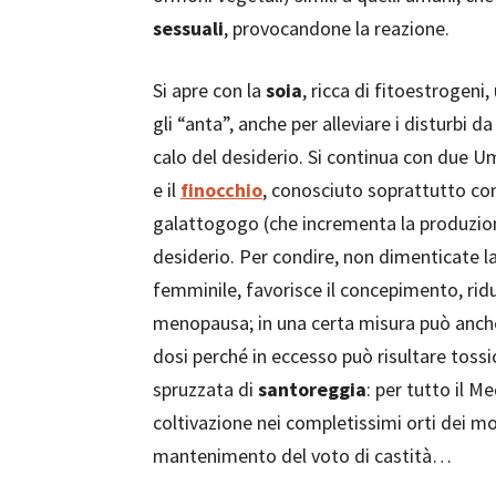
sessuali
, provocandone la reazione.
Si apre con la
soia
, ricca di fitoestrogeni
gli “anta”, anche per alleviare i disturbi
calo del desiderio. Si continua con due U
e il
finocchio
, conosciuto soprattutto c
galattogogo (che incrementa la produzio
desiderio. Per condire, non dimenticate 
femminile, favorisce il concepimento, riduc
menopausa; in una certa misura può anche
dosi perché in eccesso può risultare tossi
spruzzata di
santoreggia
: per tutto il M
coltivazione nei completissimi orti dei mon
mantenimento del voto di castità…