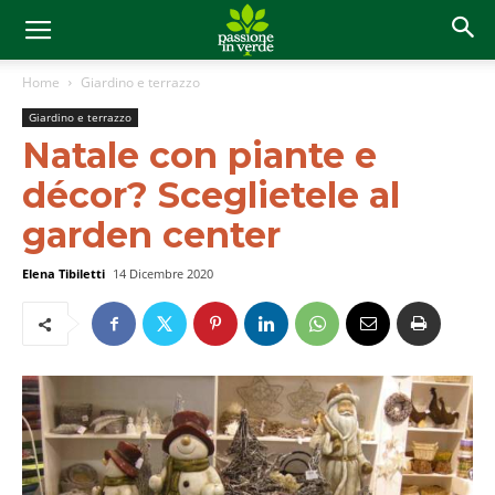
Home
Giardino e terrazzo
Giardino e terrazzo
Natale con piante e
décor? Sceglietele al
garden center
Elena Tibiletti
14 Dicembre 2020