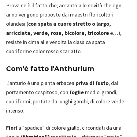
Prova ne è il fatto che, accanto alle novità che ogni
anno vengono proposte dai maestri floricoltori
olandesi (
con spata a cuore stretto o largo,
arricciata, verde, rosa, bicolore, tricolore
e…),
resiste in cima alle vendita la classica spata
cuoriforme color rosso scarlatto.
Com’è fatto l'Anthurium
L'anturio è una pianta erbacea
priva di fusto
, dal
portamento cespitoso, con
foglie
medio-grandi,
cuoriformi, portate da lunghi gambi, di colore verde
intenso.
Fiori
a “spadice” di colore giallo, circondati da una
foglia
(“brattea”)
modificata – chiamata “spata” –