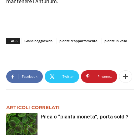
mantenere l'Anturium.
TAGS
GiardinaggioWeb
piante d'appartamento
piante in vaso
Facebook
Twitter
Pinterest
ARTICOLI CORRELATI
Pilea o “pianta moneta”, porta soldi?