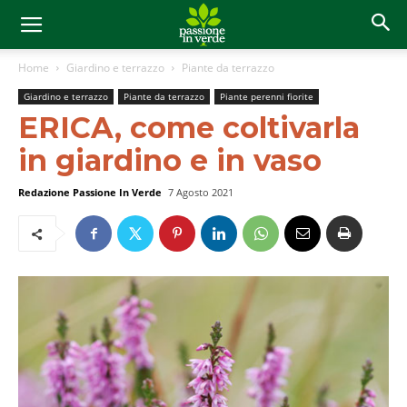
Home
Giardino e terrazzo
Piante da terrazzo
Giardino e terrazzo
Piante da terrazzo
Piante perenni fiorite
ERICA, come coltivarla
in giardino e in vaso
Redazione Passione In Verde
7 Agosto 2021