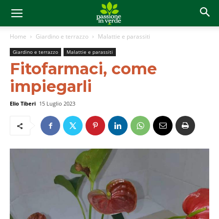
Home
Giardino e terrazzo
Malattie e parassiti
Giardino e terrazzo
Malattie e parassiti
Fitofarmaci, come
impiegarli
Elio Tiberi
15 Luglio 2023