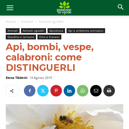
Home
Animali
Animali sgraditi
Animali
Animali sgraditi
Apicoltura
Api e ambiente antropico
Giardino e terrazzo
Orto e frutteto
Api, bombi, vespe,
calabroni: come
DISTINGUERLI
Elena Tibiletti
14 Agosto 2019