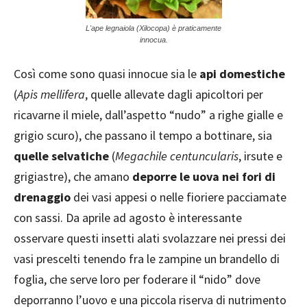
L'ape legnaiola (Xilocopa) è praticamente
innocua.
Così come sono quasi innocue sia le
api domestiche
(
Apis mellifera
, quelle allevate dagli apicoltori per
ricavarne il miele, dall’aspetto “nudo” a righe gialle e
grigio scuro), che passano il tempo a bottinare, sia
quelle selvatiche
(
Megachile centuncularis
, irsute e
grigiastre), che amano
deporre le uova nei fori di
drenaggio
dei vasi appesi o nelle fioriere pacciamate
con sassi. Da aprile ad agosto è interessante
osservare questi insetti alati svolazzare nei pressi dei
vasi prescelti tenendo fra le zampine un brandello di
foglia, che serve loro per foderare il “nido” dove
deporranno l’uovo e una piccola riserva di nutrimento