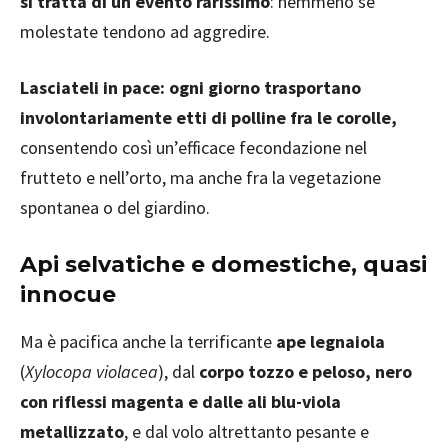
si tratta di un evento rarissimo
: nemmeno se
molestate tendono ad aggredire.
Lasciateli in pace: ogni giorno trasportano
involontariamente etti di polline fra le corolle,
consentendo così un’efficace fecondazione nel
frutteto e nell’orto, ma anche fra la vegetazione
spontanea o del giardino.
Api selvatiche e domestiche, quasi
innocue
Ma è pacifica anche la terrificante
ape legnaiola
(
Xylocopa violacea
), dal
corpo tozzo e peloso, nero
con riflessi magenta e dalle ali blu-viola
metallizzato
, e dal volo altrettanto pesante e