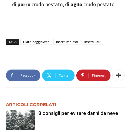
di
porro
crudo pestato, di
aglio
crudo pestato.
TAGS
GiardinaggioWeb
insetti molesti
insetti utili
Facebook
Twitter
Pinterest
ARTICOLI CORRELATI
8 consigli per evitare danni da neve