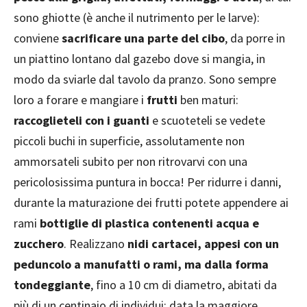
sono ghiotte (è anche il nutrimento per le larve):
conviene
sacrificare una parte del cibo
, da porre in
un piattino lontano dal gazebo dove si mangia, in
modo da sviarle dal tavolo da pranzo. Sono sempre
loro a forare e mangiare i
frutti
ben maturi:
raccoglieteli con i guanti
e scuoteteli se vedete
piccoli buchi in superficie, assolutamente non
ammorsateli subito per non ritrovarvi con una
pericolosissima puntura in bocca! Per ridurre i danni,
durante la maturazione dei frutti potete appendere ai
rami
bottiglie di plastica contenenti acqua e
zucchero
. Realizzano
nidi cartacei, appesi con un
peduncolo a manufatti o rami, ma dalla forma
tondeggiante
, fino a 10 cm di diametro, abitati da
più di un centinaio di individui: data la maggiore