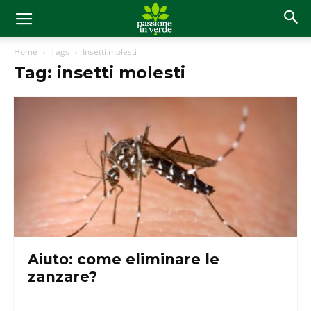
Home
Tags
Insetti molesti
Tag: insetti molesti
Aiuto: come eliminare le
zanzare?