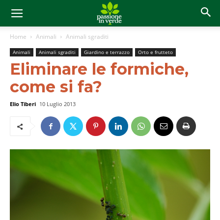
Home
Animali
Animali sgraditi
Animali
Animali sgraditi
Giardino e terrazzo
Orto e frutteto
Eliminare le formiche,
come si fa?
Elio Tiberi
10 Luglio 2013