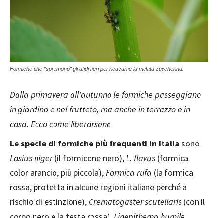
Formiche che "spremono" gli afidi neri per ricavarne la melata zuccherina.
Dalla primavera all'autunno le formiche passeggiano
in giardino e nel frutteto, ma anche in terrazzo e in
casa. Ecco come liberarsene
Le specie di formiche più frequenti in Italia
sono
Lasius niger
(il formicone nero),
L. flavus
(formica
color arancio, più piccola),
Formica rufa
(la formica
rossa, protetta in alcune regioni italiane perché a
rischio di estinzione),
Crematogaster scutellaris
(con il
corpo nero e la testa rossa),
Linepithema humile