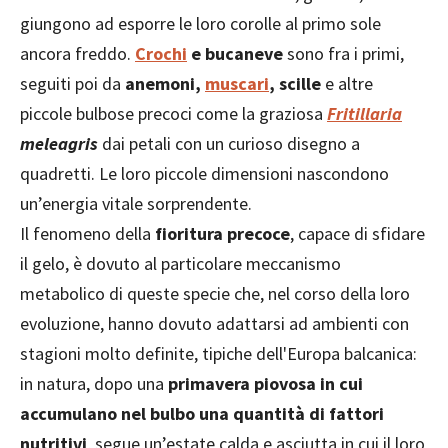
giungono ad esporre le loro corolle al primo sole
ancora freddo.
Crochi
e bucaneve
sono fra i primi,
seguiti poi da
anemoni,
muscari
, scille
e altre
piccole bulbose precoci come la graziosa
Fritillaria
meleagris
dai petali con un curioso disegno a
quadretti. Le loro piccole dimensioni nascondono
un’energia vitale sorprendente.
Il fenomeno della
fioritura precoce
, capace di sfidare
il gelo, è dovuto al particolare meccanismo
metabolico di queste specie che, nel corso della loro
evoluzione, hanno dovuto adattarsi ad ambienti con
stagioni molto definite, tipiche dell'Europa balcanica:
in natura, dopo una
primavera piovosa in cui
accumulano nel bulbo una quantità di fattori
nutritivi
, segue un’estate calda e asciutta in cui il loro