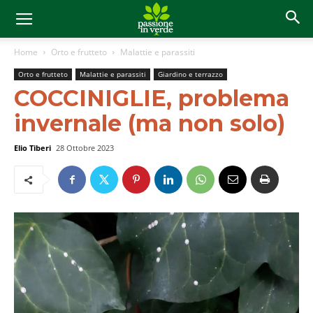
Home
Orto e frutteto
Malattie e parassiti
Orto e frutteto
Malattie e parassiti
Giardino e terrazzo
COCCINIGLIE, problema
invernale (ma non solo)
Elio Tiberi
28 Ottobre 2023