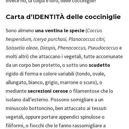
invece no, la colpa è loro, delle cocciniglie!
Carta d’IDENTITÀ delle cocciniglie
Sono almeno
una ventina le specie
(
Coccus
hesperidum, Icerya purchasi, Planococcus citri,
Saissetia oleae, Diaspis, Phenacoccus, Pseudococcus
e
molti altri) che attaccano i vegetali, tutte accomunate
da un corpo ben protetto, o sotto uno
scudetto
rigido di forma e colore variabili (tondo, ovale,
allungato, bianco, grigio, marrone o scuro), o
mediante
secrezioni cerose
o filamentose che lo
isolano dall’esterno. Possono somigliare a un
minuscolo bottoncino, ben attaccato ai tessuti
vegetali, oppure portare appendici spinulose o
filiformi, o fiocchi che le fanno rassomigliare a