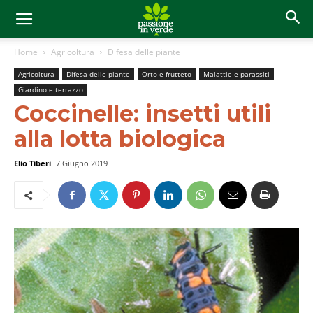
Home
Agricoltura
Difesa delle piante
Agricoltura
Difesa delle piante
Orto e frutteto
Malattie e parassiti
Giardino e terrazzo
Coccinelle: insetti utili
alla lotta biologica
Elio Tiberi
7 Giugno 2019