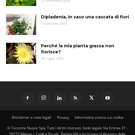
19 Novembre 2024
Dipladenia, in vaso una cascata di fiori
19 Gennaio 2023
Perché la mia pianta grassa non
fiorisce?
26 Luglio 2020
Disclaimer e note legali
Privacy
Informativa estesa sui cookie
© Tecniche Nuove Spa. Tutti i diritti riservati. Sede legale Via Eritrea 21 -
20157 Milano | Codice fiscale, Partita IVA e Iscrizione al Registro delle