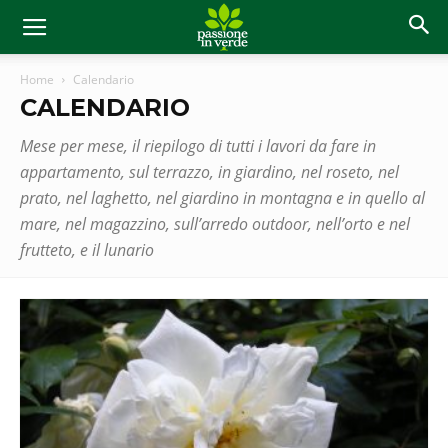
Home
Calendario
CALENDARIO
Mese per mese, il riepilogo di tutti i lavori da fare in
appartamento, sul terrazzo, in giardino, nel roseto, nel
prato, nel laghetto, nel giardino in montagna e in quello al
mare, nel magazzino, sull’arredo outdoor, nell’orto e nel
frutteto, e il lunario