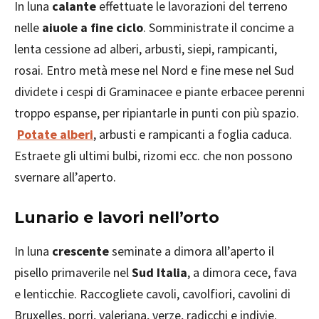
In luna
calante
effettuate le lavorazioni del terreno
nelle
aiuole a fine ciclo
. Somministrate il concime a
lenta cessione ad alberi, arbusti, siepi, rampicanti,
rosai. Entro metà mese nel Nord e fine mese nel Sud
dividete i cespi di Graminacee e piante erbacee perenni
troppo espanse, per ripiantarle in punti con più spazio.
Potate alberi
, arbusti e rampicanti a foglia caduca.
Estraete gli ultimi bulbi, rizomi ecc. che non possono
svernare all’aperto.
Lunario e lavori nell’orto
In luna
crescente
seminate a dimora all’aperto il
pisello primaverile nel
Sud Italia
, a dimora cece, fava
e lenticchie. Raccogliete cavoli, cavolfiori, cavolini di
Bruxelles, porri, valeriana, verze, radicchi e indivie.